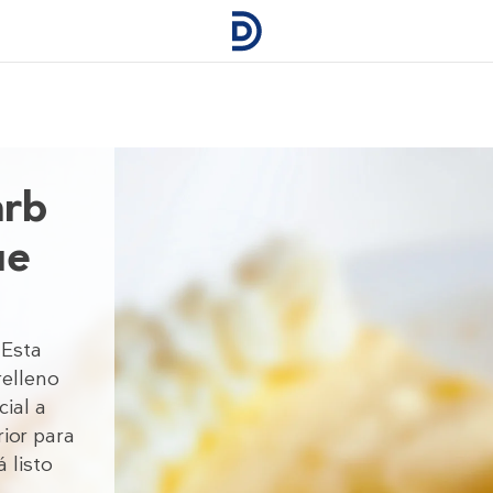
arb
ue
 Esta
relleno
ial a
ior para
 listo