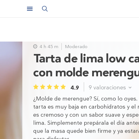
4 h 45 m
Moderado
Tarta de lima low c
con molde mereng
9
valoraciones
4.9
1
2
3
4
5
¿Molde de merengue? Sí, como lo oyes.
tarta es muy baja en carbohidratos y el 
es cremoso y con un sabor suave y espec
lima. Simplemente prepárala el día anter
que la masa quede bien firme y ya estará