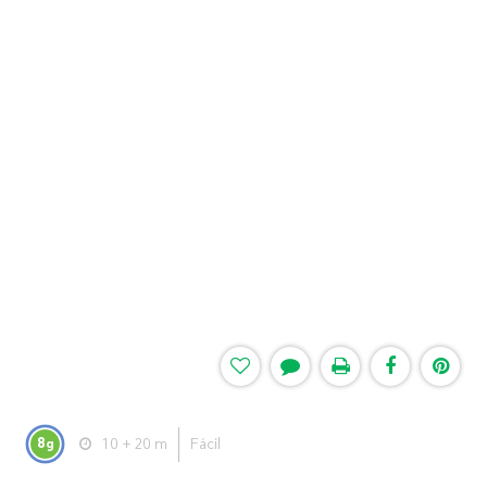
8
10 + 20 m
Fácil
g