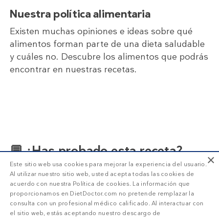
Nuestra política alimentaria
Existen muchas opiniones e ideas sobre qué
alimentos forman parte de una dieta saludable
y cuáles no. Descubre los alimentos que podrás
encontrar en nuestras recetas.
💬 ¿Has probado esta receta?
×
Este sitio web usa cookies para mejorar la experiencia del usuario.
¿Qué te ha parecido? ¿Tal vez tengas alguna
Al utilizar nuestro sitio web, usted acepta todas las cookies de
sugerencia de mejora? No dudes en compartir
acuerdo con nuestra Política de cookies. La información que
tu opinión con nosotros en la sección de
proporcionamos en DietDoctor.com no pretende remplazar la
consulta con un profesional médico calificado. Al interactuar con
comentarios a continuación.
el sitio web, estás aceptando nuestro descargo de