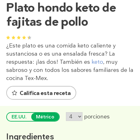
Plato hondo keto de
fajitas de pollo
1
2
3
4
5
¿Este plato es una comida keto caliente y
sustanciosa o es una ensalada fresca? La
respuesta: ¡las dos! También es
keto
, muy
sabroso y con todos los sabores familiares de la
cocina Tex-Mex.
Califica esta receta
porciones
EE.UU.
Métrico
Ingredientes