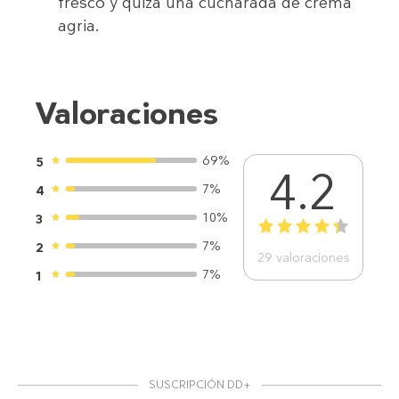
fresco y quizá una cucharada de crema
agria.
Valoraciones
69%
5
4.2
7%
4
10%
3
1
2
3
4
5
7%
2
29
valoraciones
7%
1
SUSCRIPCIÓN DD+