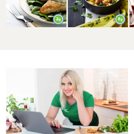
2
8
g
g