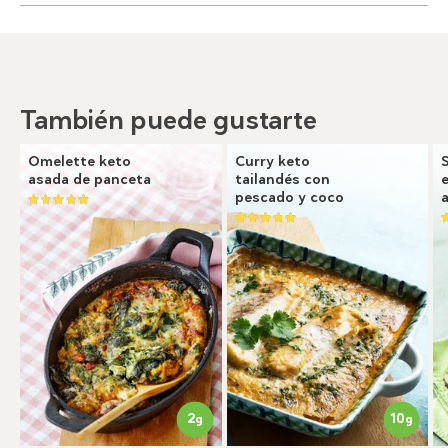
También puede gustarte
Omelette keto
Curry keto
asada de panceta
tailandés con
pescado y coco
2
10
g
g