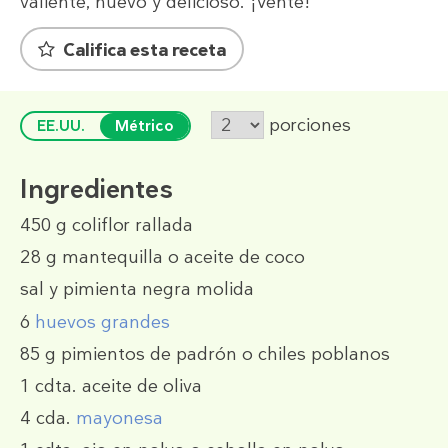
valiente, nuevo y delicioso. ¡Vente!
Califica esta receta
porciones
EE.UU.
Métrico
Ingredientes
450 g
coliflor rallada
28 g
mantequilla o aceite de coco
sal y pimienta negra molida
6
huevos grandes
85 g
pimientos de padrón
o
chiles poblanos
1 cdta.
aceite de oliva
4 cda.
mayonesa