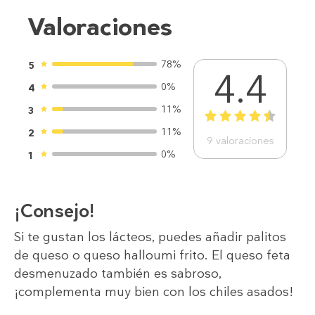
Valoraciones
78%
5
4.4
0%
4
11%
3
1
2
3
4
5
11%
2
9
valoraciones
0%
1
¡Consejo!
Si te gustan los lácteos, puedes añadir palitos
de queso o queso halloumi frito. El queso feta
desmenuzado también es sabroso,
¡complementa muy bien con los chiles asados!