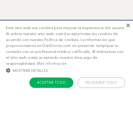
×
Este sitio web usa cookies para mejorar la experiencia del usuario.
Al utilizar nuestro sitio web, usted acepta todas las cookies de
acuerdo con nuestra Política de cookies. La información que
proporcionamos en DietDoctor.com no pretende remplazar la
consulta con un profesional médico calificado. Al interactuar con
el sitio web, estás aceptando nuestro descargo de
responsabilidad.
Más información
MOSTRAR DETALLES
ACEPTAR TODO
RECHAZAR TODO
COOKIES ESTRICTAMENTE NECESARIAS
COOKIES DE PREFERENCIAS
Menús semanales que funcionan
COOKIES DE FUNCIONALIDAD
¿Quieres perder peso y mejorar tu salud?
COOKIES NO CLASIFICADAS