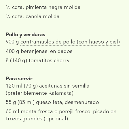
½ cdta.
pimienta negra molida
½ cdta.
canela molida
Pollo y verduras
900 g
contramuslos de pollo (con hueso y piel)
400 g
berenjenas, en dados
8
(140 g)
tomatitos cherry
Para servir
120 ml
(70 g)
aceitunas sin semilla
(preferiblemente Kalamata)
55 g
(85 ml)
queso feta, desmenuzado
60 ml
menta fresca o perejil fresco, picado en
trozos grandes (opcional)