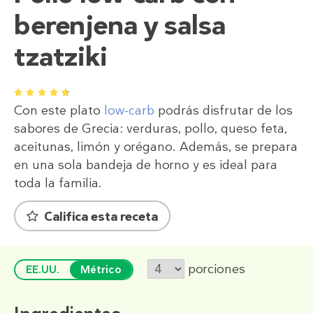
berenjena y salsa
tzatziki
1
2
3
4
5
Con este plato
low-carb
podrás disfrutar de los
sabores de Grecia: verduras, pollo, queso feta,
aceitunas, limón y orégano. Además, se prepara
en una sola bandeja de horno y es ideal para
toda la familia.
Califica esta receta
porciones
EE.UU.
Métrico