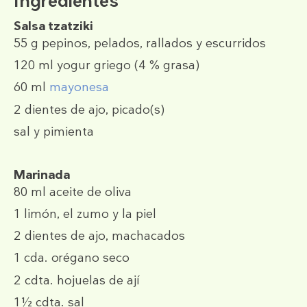
Ingredientes
Salsa tzatziki
55 g
pepinos, pelados, rallados y escurridos
120 ml
yogur griego (4 % grasa)
60 ml
mayonesa
2
dientes de ajo, picado(s)
sal y pimienta
Marinada
80 ml
aceite de oliva
1
limón, el zumo y la piel
2
dientes de ajo, machacados
1 cda.
orégano seco
2 cdta.
hojuelas de ají
1½ cdta.
sal