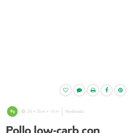
9
20 + 35 m + 10 m
Moderado
g
Pollo low-carb con