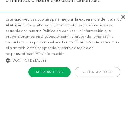
5 minutos o hasta que estén calientes.
×
Este sitio web usa cookies para mejorar la experiencia del usuario.
Al utilizar nuestro sitio web, usted acepta todas las cookies de
acuerdo con nuestra Política de cookies. La información que
proporcionamos en DietDoctor.com no pretende remplazar la
SUSCRIPCIÓN DD+
consulta con un profesional médico calificado. Al interactuar con
el sitio web, estás aceptando nuestro descargo de
responsabilidad.
Más información
MOSTRAR DETALLES
Accede a
menús personalizados
.
¡Haz una prueba GRATIS!
ACEPTAR TODO
RECHAZAR TODO
¿Qué estás buscando?
COOKIES ESTRICTAMENTE NECESARIAS
COOKIES DE PREFERENCIAS
Adelgazar
Sentirme bien
COOKIES DE FUNCIONALIDAD
COOKIES NO CLASIFICADAS