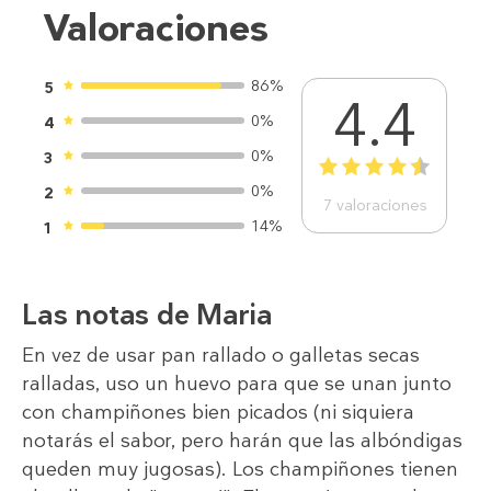
Valoraciones
86%
5
4.4
0%
4
0%
3
1
2
3
4
5
0%
2
7
valoraciones
14%
1
Las notas de Maria
En vez de usar pan rallado o galletas secas
ralladas, uso un huevo para que se unan junto
con champiñones bien picados (ni siquiera
notarás el sabor, pero harán que las albóndigas
queden muy jugosas). Los champiñones tienen