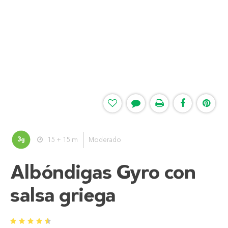
3
15 + 15 m
Moderado
g
Albóndigas Gyro con
salsa griega
1
2
3
4
5