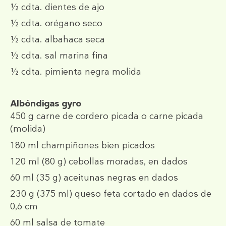
½ cdta.
dientes de ajo
½ cdta.
orégano seco
½ cdta.
albahaca seca
½ cdta.
sal marina fina
½ cdta.
pimienta negra molida
Albóndigas gyro
450 g
carne de cordero picada o carne picada
(molida)
180 ml
champiñones bien picados
120 ml
(80 g)
cebollas moradas, en dados
60 ml
(35 g)
aceitunas negras en dados
230 g
(375 ml)
queso feta cortado en dados de
0,6 cm
60 ml
salsa de tomate