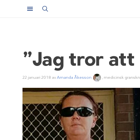
”Jag tror att 
22 januari 2018
av
Amanda Åkesson
, medicinsk granskn