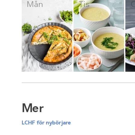
Mån
Tis
Mer
LCHF för nybörjare