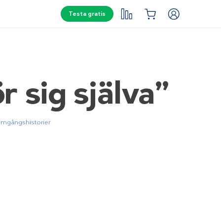
Testa gratis
r sig själva”
amgångshistorier