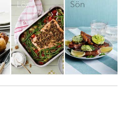
Lör
Sön