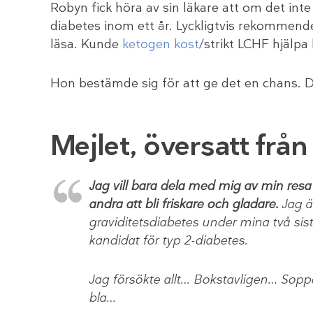
Robyn fick höra av sin läkare att om det int
diabetes inom ett år. Lyckligtvis rekommend
läsa. Kunde
ketogen kost
/strikt LCHF hjälpa 
Hon bestämde sig för att ge det en chans. 
Mejlet, översatt frå
Jag vill bara dela med mig av min res
andra att bli friskare och gladare.
Jag ä
graviditetsdiabetes under mina två sis
kandidat för typ 2-diabetes.
Jag försökte allt… Bokstavligen… Soppd
bla…