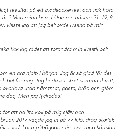
dåligt resultat på ett blodsockertest och fick höra
t år ? Med mina barn i åldrarna nästan 21, 19, 8
ov) visste jag att jag behövde lyssna på min
ska fick jag rådet att förändra min livsstil och
 en bra hjälp i början. Jag är så glad för det
 bibel för mig. Jag hade ett stort sammanbrott,
e överleva utan hämtmat, pasta, bröd och glöm
arje dag. Men jag lyckades!
r att ha lite koll på mig själv och
ruari 2017 vägde jag in på 77 kilo, drog storlek
 läkemedel och påbörjade min resa med känslan