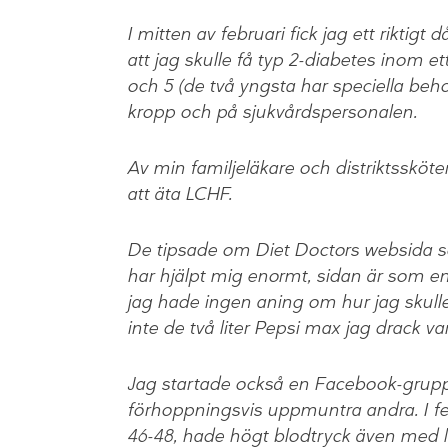
I mitten av februari fick jag ett riktigt 
att jag skulle få typ 2-diabetes inom et
och 5 (de två yngsta har speciella beh
kropp och på sjukvårdspersonalen.
Av min familjeläkare och distriktssköter
att äta LCHF.
De tipsade om Diet Doctors websida som
har hjälpt mig enormt, sidan är som en
jag hade ingen aning om hur jag skull
inte de två liter Pepsi max jag drack v
Jag startade också en Facebook-grupp fö
förhoppningsvis uppmuntra andra. I feb
46-48, hade högt blodtryck även med