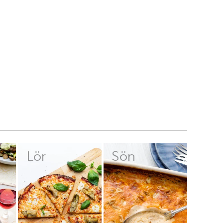
Lör
Sön