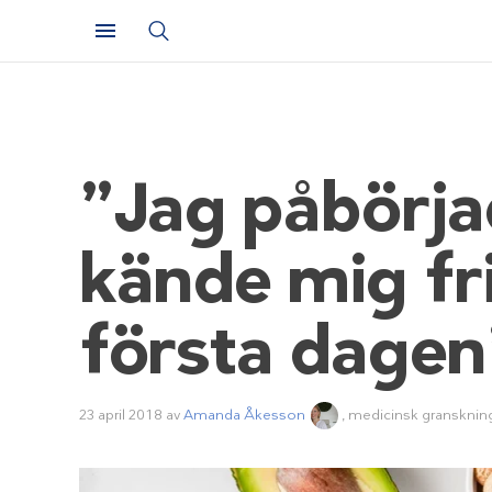
”Jag påbörj
kände mig fr
första dagen
23 april 2018
av
Amanda Åkesson
, medicinsk gransknin