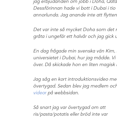
jag erbjudanden om jobb i Doha, Qatar 
Dessförinnan hade vi bott i Dubai i tio 
annorlunda. Jag anande inte att flytten
Det var inte så mycket Doha som det ny
gråta i ungefär ett halvår och jag gick 
En dag frågade min svenska vän Kim,
universietet i Dubai, hur jag mådde. 
över. Då skickade hon en liten magisk lä
Jag såg en kort introduktionsvideo me
övertygad. Sedan blev jag medlem och ä
videor
på webbsidan.
Så snart jag var övertygad om att
ris/pasta/potatis eller bröd inte var