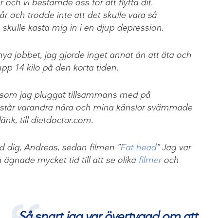
och vi bestämde oss för att flytta dit.
år och trodde inte att det skulle vara så
 skulle kasta mig in i en djup depression.
a jobbet, jag gjorde inget annat än att äta och
upp 14 kilo på den korta tiden.
 som jag pluggat tillsammans med på
Vi står varandra nära och mina känslor svämmade
nk, till dietdoctor.com.
d dig, Andreas, sedan filmen ”
Fat head
” Jag var
gnade mycket tid till att se olika
filmer
och
Så snart jag var övertygad om att