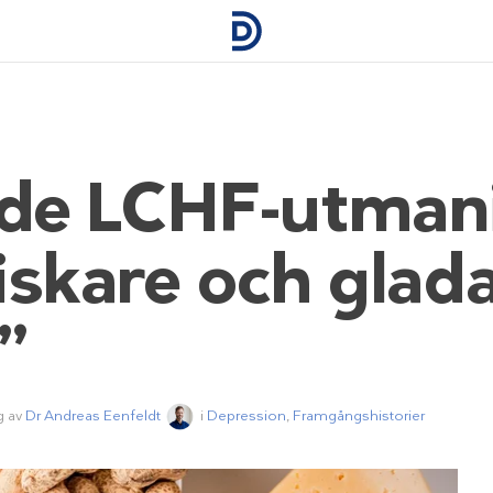
ade LCHF-utman
iskare och glada
”
g av
Dr Andreas Eenfeldt
i
Depression
,
Framgångshistorier