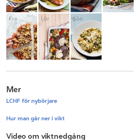
Fre
Lör
Sön
Mer
LCHF för nybörjare
Hur man går ner i vikt
Video om viktnedgång