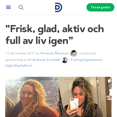
Testa gratis
”Frisk, glad, aktiv och
full av liv igen”
11 december 2017
av
Amanda Åkesson
, medicinsk
granskning av
Dr Andreas Eenfeldt
i
Framgångshistorier
,
Lågkolhydratkost