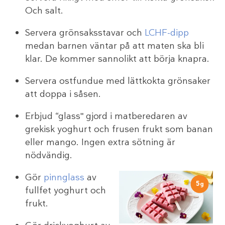
Och salt.
Servera grönsaksstavar och
LCHF-dipp
medan barnen väntar på att maten ska bli
klar. De kommer sannolikt att börja knapra.
Servera ostfundue med lättkokta grönsaker
att doppa i såsen.
Erbjud “glassʺ gjord i matberedaren av
grekisk yoghurt och frusen frukt som banan
eller mango. Ingen extra sötning är
nödvändig.
Gör
pinnglass
av
5
g
fullfet yoghurt och
frukt.