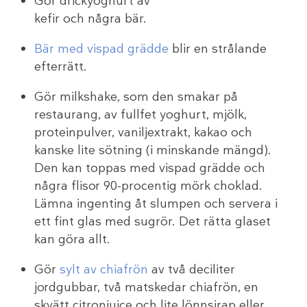
Gör drickyoghurt av
kefir och några bär.
Bär med vispad grädde
blir en strålande
efterrätt.
Gör milkshake, som den smakar på
restaurang, av fullfet yoghurt, mjölk,
proteinpulver, vaniljextrakt, kakao och
kanske lite sötning (i minskande mängd).
Den kan toppas med vispad grädde och
några flisor 90-procentig mörk choklad.
Lämna ingenting åt slumpen och servera i
ett fint glas med sugrör. Det rätta glaset
kan göra allt.
Gör
sylt av chiafrön
av två deciliter
jordgubbar, två matskedar chiafrön, en
skvätt citronjuice och lite lönnsirap eller