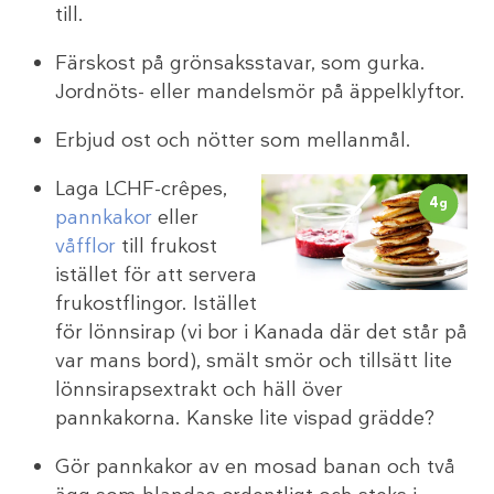
till.
Färskost på grönsaksstavar, som gurka.
Jordnöts- eller mandelsmör på äppelklyftor.
Erbjud ost och nötter som mellanmål.
Laga LCHF-crêpes,
4
g
pannkakor
eller
våfflor
till frukost
istället för att servera
frukostflingor. Istället
för lönnsirap (vi bor i Kanada där det står på
var mans bord), smält smör och tillsätt lite
lönnsirapsextrakt och häll över
pannkakorna. Kanske lite vispad grädde?
Gör pannkakor av en mosad banan och två