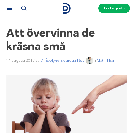
Testa gratis
Att övervinna de
kräsna små
14 augusti 2017
av
Dr Èvelyne Bourdua-Roy
i
Mat till barn