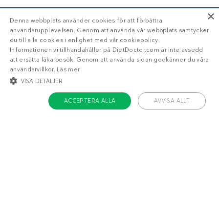
×
Denna webbplats använder cookies för att förbättra
användarupplevelsen. Genom att använda vår webbplats samtycker
du till alla cookies i enlighet med vår cookiepolicy.
Informationen vi tillhandahåller på DietDoctor.com är inte avsedd
att ersätta läkarbesök. Genom att använda sidan godkänner du våra
användarvillkor.
Läs mer
VISA DETALJER
ACCEPTERA ALLA
AVVISA ALLT
STRIKT NÖDVÄNDIGT
INRIKTNING
FUNKTIONER
OKLASSIFICERADE
Om Diet Doctor
Strikt nödvändigt
Inriktning
Funktioner
Jobba hos oss
Oklassificerade
Support
Teamet
Strikt nödvändiga kakor tillåter kärnwebbplatsfunktioner som
användarinloggning och kontohantering. Webbplatsen kan inte användas