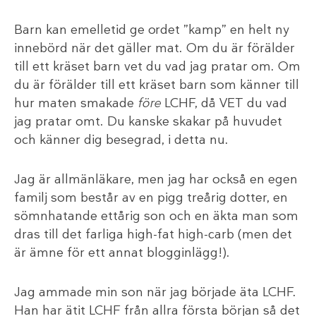
Barn kan emelletid ge ordet ”kamp” en helt ny
innebörd när det gäller mat. Om du är förälder
till ett kräset barn vet du vad jag pratar om. Om
du är förälder till ett kräset barn som känner till
hur maten smakade
före
LCHF, då VET du vad
jag pratar omt.
Du kanske skakar på huvudet
och känner dig besegrad, i detta nu.
Jag är allmänläkare, men jag har också en egen
familj som består av en pigg treårig dotter, en
sömnhatande ettårig son och en äkta man som
dras till det farliga high-fat high-carb (men det
är ämne för ett annat blogginlägg!).
Jag ammade min son när jag började äta LCHF.
Han har ätit LCHF från allra första början så det