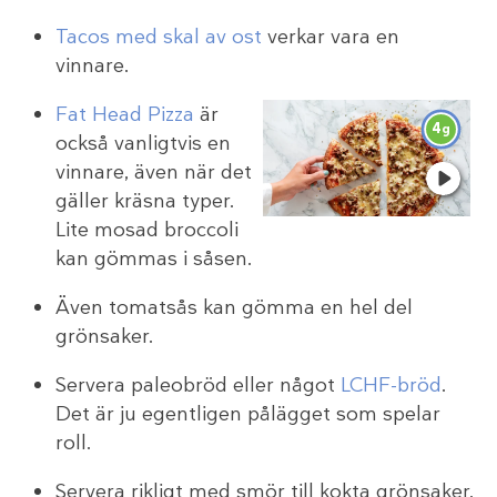
Tacos med skal av ost
verkar vara en
vinnare.
Fat Head Pizza
är
4
g
också vanligtvis en
vinnare, även när det
gäller kräsna typer.
Lite mosad broccoli
kan gömmas i såsen.
Även tomatsås kan gömma en hel del
grönsaker.
Servera paleobröd eller något
LCHF-bröd
.
Det är ju egentligen pålägget som spelar
roll.
Servera rikligt med smör till kokta grönsaker.