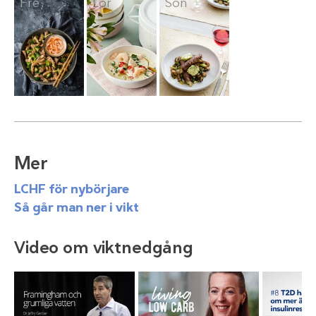
Fre
Lör
Sön
Mer
LCHF för nybörjare
Så går man ner i vikt
Video om viktnedgång