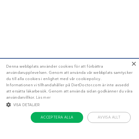
×
Denna webbplats använder cookies för att förbättra
användarupplevelsen. Genom att använda vår webbplats samtycker
du till alla cookies i enlighet med vår cookiepolicy.
Informationen vi tillhandahåller på DietDoctor.com är inte avsedd
att ersätta läkarbesök. Genom att använda sidan godkänner du våra
användarvillkor.
Läs mer
VISA DETALJER
ACCEPTERA ALLA
AVVISA ALLT
STRIKT NÖDVÄNDIGT
INRIKTNING
FUNKTIONER