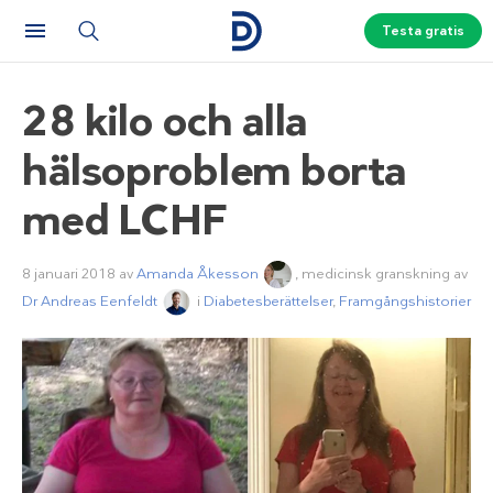
Testa gratis
28 kilo och alla
hälsoproblem borta
med LCHF
8 januari 2018
av
Amanda Åkesson
, medicinsk granskning av
Dr Andreas Eenfeldt
i
Diabetesberättelser
,
Framgångshistorier