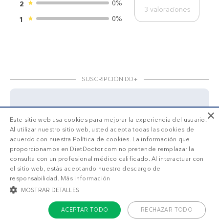
0%
2
3
valoraciones
0%
1
SUSCRIPCIÓN DD+
×
Accede a
menús personalizados
.
Este sitio web usa cookies para mejorar la experiencia del usuario.
Al utilizar nuestro sitio web, usted acepta todas las cookies de
¡Haz una prueba GRATIS!
acuerdo con nuestra Política de cookies. La información que
proporcionamos en DietDoctor.com no pretende remplazar la
¿Qué estás buscando?
consulta con un profesional médico calificado. Al interactuar con
el sitio web, estás aceptando nuestro descargo de
responsabilidad.
Más información
Adelgazar
Sentirme bien
MOSTRAR DETALLES
ACEPTAR TODO
RECHAZAR TODO