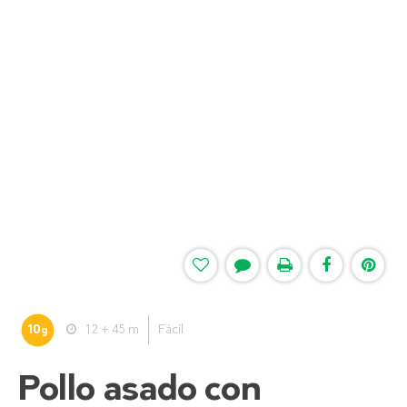
10
12 + 45 m
Fácil
g
Pollo asado con