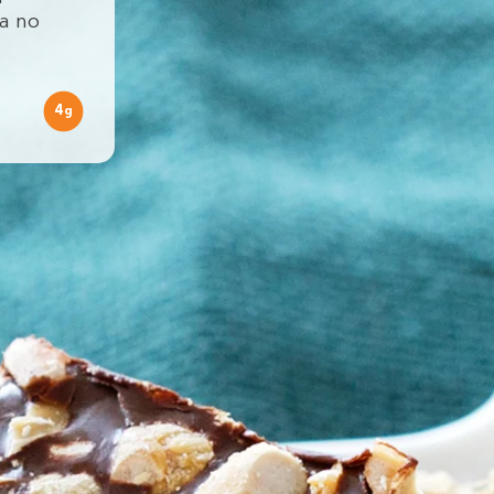
ya no
4
g