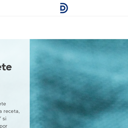
ete
ete
a receta,
 si
por