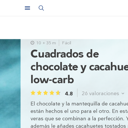
10 + 35 m
Fácil
Cuadrados de
chocolate y cacahu
low-carb
26
valoraciones
4.8
1
2
3
4
5
El chocolate y la mantequilla de cacahu
están hechos el uno para el otro. En est
veras que se combinan a la perfección. Y
además le añades cacahuetes tostados 