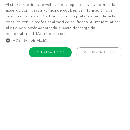
Al utilizar nuestro sitio web, usted acepta todas las cookies de
acuerdo con nuestra Política de cookies. La información que
proporcionamos en DietDoctor.com no pretende remplazar la
consulta con un profesional médico calificado. Al interactuar con
el sitio web, estás aceptando nuestro descargo de
responsabilidad.
Más información
1.267 💙 recetas low-carb
MOSTRAR DETALLES
Ya sea que busques recetas altas en proteínas,
ACEPTAR TODO
RECHAZAR TODO
keto estrictas o bajas en carbohidratos liberales,
aquí encontrarás una multitud de sabrosas
COOKIES ESTRICTAMENTE NECESARIAS
recetas entre las que elegir. ¡Descúbrelas ya!
COOKIES DE PREFERENCIAS
COOKIES DE FUNCIONALIDAD
COOKIES NO CLASIFICADAS
Cookies estrictamente necesarias
Cookies de preferencias