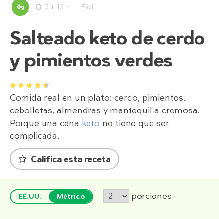
6
5 + 15 m
Fácil
g
Salteado keto de cerdo
y pimientos verdes
1
2
3
4
5
Comida real en un plato: cerdo, pimientos,
cebolletas, almendras y mantequilla cremosa.
Porque una cena
keto
no tiene que ser
complicada.
Califica esta receta
porciones
EE.UU.
Métrico