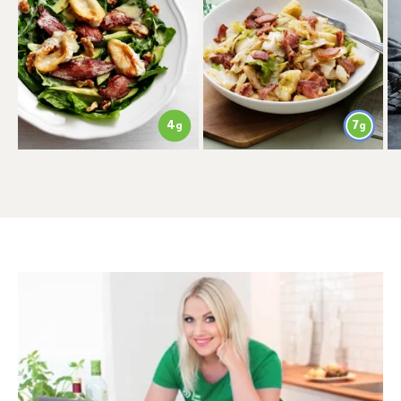
4
7
g
g