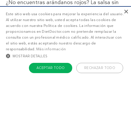
¿No encuentras arándanos rojos? La salsa sin
azúcar de arándanos rojos también es un buen
×
Este sitio web usa cookies para mejorar la experiencia del usuario.
reemplazo.
Al utilizar nuestro sitio web, usted acepta todas las cookies de
acuerdo con nuestra Política de cookies. La información que
proporcionamos en DietDoctor.com no pretende remplazar la
consulta con un profesional médico calificado. Al interactuar con
el sitio web, estás aceptando nuestro descargo de
responsabilidad.
Más información
MOSTRAR DETALLES
SUSCRIPCIÓN DD+
ACEPTAR TODO
RECHAZAR TODO
COOKIES ESTRICTAMENTE NECESARIAS
Accede a
menús personalizados
.
¡Haz una prueba GRATIS!
COOKIES DE PREFERENCIAS
¿Qué estás buscando?
COOKIES DE FUNCIONALIDAD
COOKIES NO CLASIFICADAS
Adelgazar
Sentirme bien