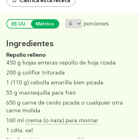
Califica esta receta
porciones
EE.UU.
Métrico
Ingredientes
Repollo relleno
450 g
hojas enteras repollo de hoja rizada
200 g
coliflor triturada
1
(110 g)
cebolla amarilla bien picada
55 g
mantequilla para freír
650 g
carne de cerdo picada o cualquier otra
carne molida
160 ml
crema (o nata) para montar
1 cdta.
sal