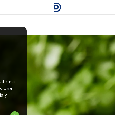
 sabroso
o. Una
ia y