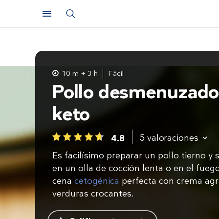
10 m + 3 h
Fácil
Pollo desmenuzado
keto
5
valoraciones
4.8
1
2
3
4
5
Es facilísimo preparar un pollo tierno y
en un olla de cocción lenta o en el fueg
cena
cetogénica
perfecta con crema agr
verduras crocantes.