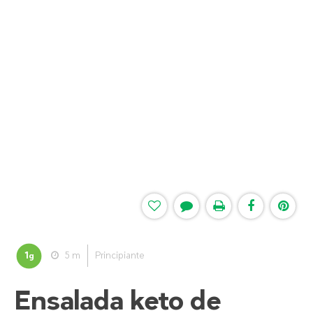
1
5 m
Principiante
g
Ensalada keto de