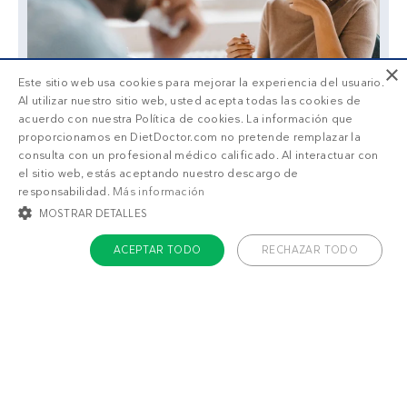
×
Este sitio web usa cookies para mejorar la experiencia del usuario.
Al utilizar nuestro sitio web, usted acepta todas las cookies de
acuerdo con nuestra Política de cookies. La información que
proporcionamos en DietDoctor.com no pretende remplazar la
consulta con un profesional médico calificado. Al interactuar con
el sitio web, estás aceptando nuestro descargo de
responsabilidad.
Más información
MOSTRAR DETALLES
ACEPTAR TODO
RECHAZAR TODO
También puede gustarte
COOKIES ESTRICTAMENTE NECESARIAS
Vieiras keto con
Vieiras low-carb
mantequilla de
con puré de chirivía
COOKIES DE PREFERENCIAS
hierbas
COOKIES DE FUNCIONALIDAD
COOKIES NO CLASIFICADAS