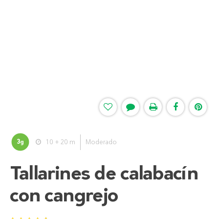
3
10 + 20 m
Moderado
g
Tallarines de calabacín
con cangrejo