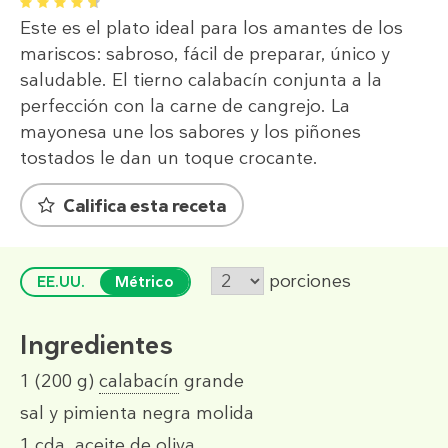
1
2
3
4
5
Este es el plato ideal para los amantes de los
mariscos: sabroso, fácil de preparar, único y
saludable. El tierno calabacín conjunta a la
perfección con la carne de cangrejo. La
mayonesa une los sabores y los piñones
tostados le dan un toque crocante.
Califica esta receta
porciones
EE.UU.
Métrico
Ingredientes
1
(200 g)
calabacín
grande
sal y pimienta negra molida
1 cda.
aceite de oliva