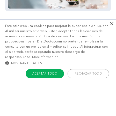
×
Este sitio web usa cookies para mejorar la experiencia del usuario.
Al utilizar nuestro sitio web, usted acepta todas las cookies de
acuerdo con nuestra Política de cookies. La información que
proporcionamos en DietDoctor.com no pretende remplazar la
También puede gustarte
consulta con un profesional médico calificado. Al interactuar con
el sitio web, estás aceptando nuestro descargo de
Plato keto de atún
Wraps de aguacate
responsabilidad.
Más información
y camarones
MOSTRAR DETALLES
ACEPTAR TODO
RECHAZAR TODO
COOKIES ESTRICTAMENTE NECESARIAS
COOKIES DE PREFERENCIAS
COOKIES DE FUNCIONALIDAD
COOKIES NO CLASIFICADAS