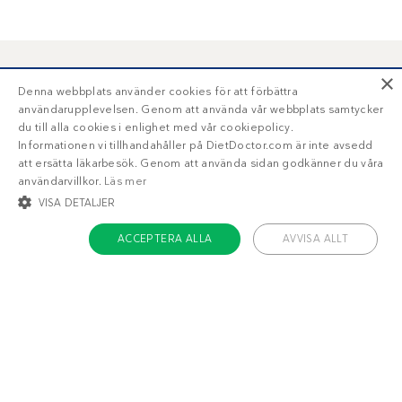
×
Liknande recept
Denna webbplats använder cookies för att förbättra
användarupplevelsen. Genom att använda vår webbplats samtycker
du till alla cookies i enlighet med vår cookiepolicy.
Grillkrydda
Cajunkrydda
Informationen vi tillhandahåller på DietDoctor.com är inte avsedd
att ersätta läkarbesök. Genom att använda sidan godkänner du våra
användarvillkor.
Läs mer
VISA DETALJER
ACCEPTERA ALLA
AVVISA ALLT
STRIKT NÖDVÄNDIGT
INRIKTNING
FUNKTIONER
OKLASSIFICERADE
26
22
g
g
Strikt nödvändigt
Inriktning
Funktioner