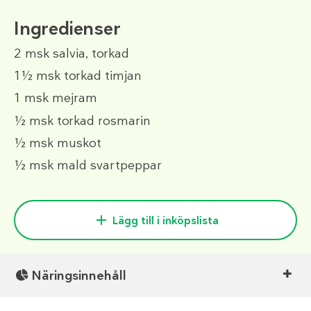
Ingredienser
2 msk
salvia, torkad
1½ msk
torkad timjan
1 msk
mejram
½ msk
torkad rosmarin
½ msk
muskot
½ msk
mald svartpeppar
Lägg till i inköpslista
Näringsinnehåll