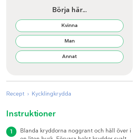
Börja här...
Kvinna
Man
Annat
Recept
Kycklingkrydda
Instruktioner
Blanda kryddorna noggrant och häll över i
en liten burk. Förvara helst kryddor svalt