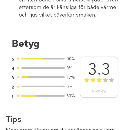
eftersom de är känsliga för både värme
och ljus vilket påverkar smaken.
Betyg
50%
5
3.3
0%
4
17%
3
1
2
3
4
5
0%
2
6
betyg
33%
1
Tips
Mest arom får du om du använder hela korn,