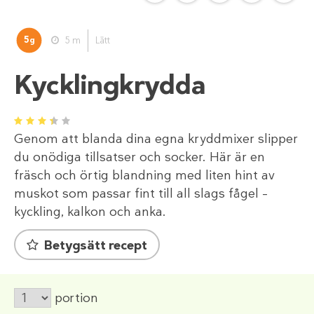
5
5 m
Lätt
g
Kycklingkrydda
1
2
3
4
5
Genom att blanda dina egna kryddmixer slipper
du onödiga tillsatser och socker. Här är en
fräsch och örtig blandning med liten hint av
muskot som passar fint till all slags fågel –
kyckling, kalkon och anka.
Betygsätt recept
portion