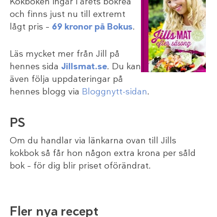
Kokboken ingår i årets bokrea
och finns just nu till extremt
lågt pris –
69 kronor på Bokus
.
Läs mycket mer från Jill på
hennes sida
Jillsmat.se
. Du kan
även följa uppdateringar på
hennes blogg via
Bloggnytt-sidan
.
PS
Om du handlar via länkarna ovan till Jills
kokbok så får hon någon extra krona per såld
bok – för dig blir priset oförändrat.
Fler nya recept