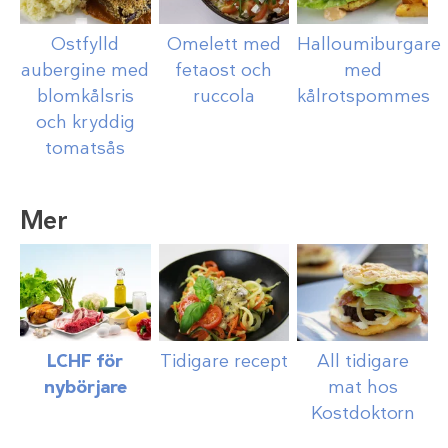
Ostfylld
Omelett med
Halloumiburgare
aubergine med
fetaost och
med
blomkålsris
ruccola
kålrotspommes
och kryddig
tomatsås
Mer
LCHF för
Tidigare recept
All tidigare
nybörjare
mat hos
Kostdoktorn