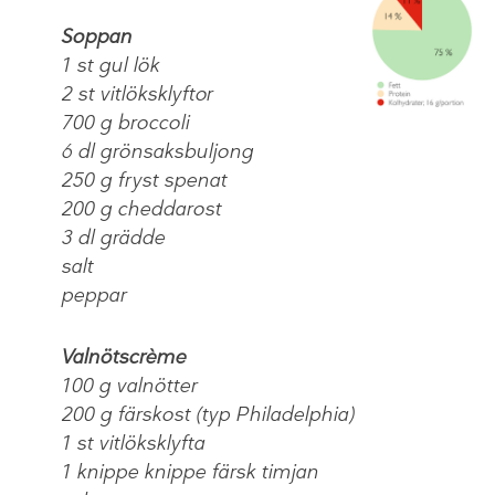
Soppan
1 st gul lök
2 st vitlöksklyftor
700 g broccoli
6 dl grönsaksbuljong
250 g fryst spenat
200 g cheddarost
3 dl grädde
salt
peppar
Valnötscrème
100 g valnötter
200 g färskost (typ Philadelphia)
1 st vitlöksklyfta
1 knippe knippe färsk timjan