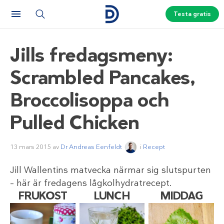
Testa gratis
Jills fredagsmeny:
Scrambled Pancakes,
Broccolisoppa och
Pulled Chicken
13 mars 2015
av
Dr Andreas Eenfeldt
i
Recept
Jill Wallentins matvecka närmar sig slutspurten
– här är fredagens lågkolhydratrecept.
FRUKOST
LUNCH
MIDDAG