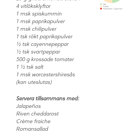
4 vitlöksklyftor
1 msk spiskummin
1 msk paprikapulver
1 msk chilipulver
1 tsk rökt paprikapulver
½ tsk cayennepeppar
½ tsk svartpeppar
500 g krossade tomater
1 ½ tsk salt
1 msk worcestershiresås
(kan uteslutas)
Servera tillsammans med:
Jalapeños
Riven cheddarost
Crème fraiche
Romansallad