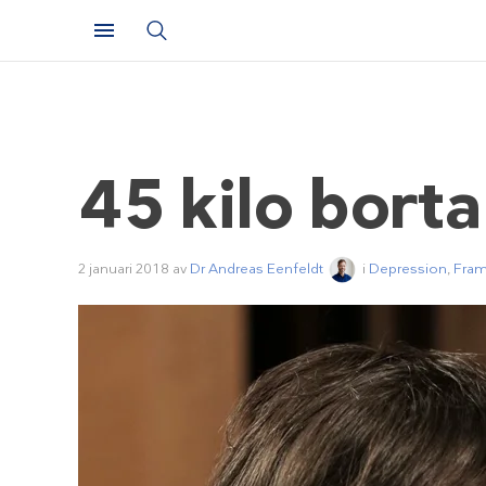
45 kilo borta
2 januari 2018
av
Dr Andreas Eenfeldt
i
Depression
,
Fram