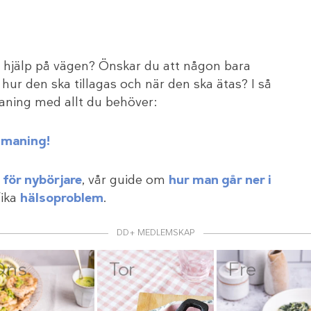
te hjälp på vägen? Önskar du att någon bara
hur den ska tillagas och när den ska ätas? I så
tmaning med allt du behöver:
tmaning!
 för nybörjare
, vår guide om
hur man går ner i
fika
hälsoproblem
.
DD+ MEDLEMSKAP
Ons
Tor
Fre