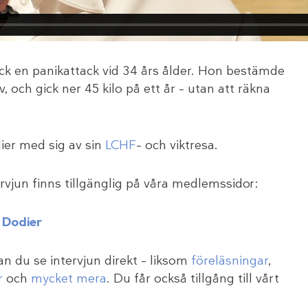
ick en panikattack vid 34 års ålder. Hon bestämde
iv, och gick ner 45 kilo på ett år – utan att räkna
ier med sig av sin
LCHF
– och viktresa.
rvjun finns tillgänglig på våra medlemssidor:
e Dodier
kan du se intervjun direkt – liksom
föreläsningar
,
r
och
mycket mera
. Du får också tillgång till vårt