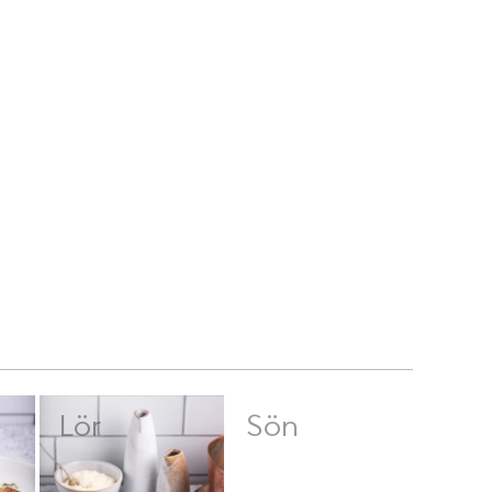
Lör
Sön