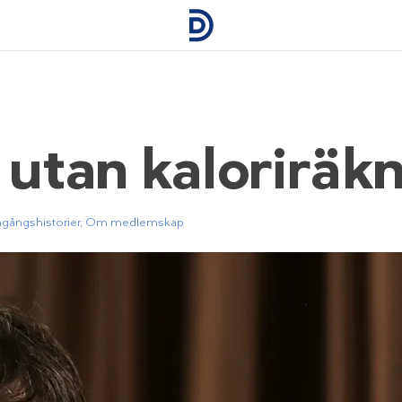
 utan kaloriräk
gångshistorier
,
Om medlemskap