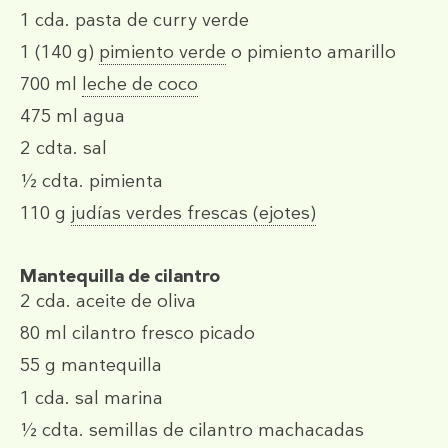
1 cda.
pasta de curry verde
1
(140 g)
pimiento verde
o
pimiento amarillo
700 ml
leche de coco
475 ml
agua
2 cdta.
sal
½ cdta.
pimienta
110 g
judías verdes frescas (ejotes)
Mantequilla de cilantro
2 cda.
aceite de oliva
80 ml
cilantro fresco picado
55 g
mantequilla
1 cda.
sal marina
½ cdta.
semillas de cilantro machacadas