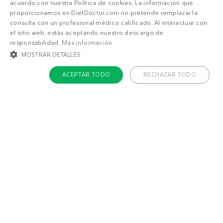
0%
3
acuerdo con nuestra Política de cookies. La información que
1
2
3
4
5
proporcionamos en DietDoctor.com no pretende remplazar la
0%
2
consulta con un profesional médico calificado. Al interactuar con
1
valoraciones
el sitio web, estás aceptando nuestro descargo de
0%
1
responsabilidad.
Más información
MOSTRAR DETALLES
ACEPTAR TODO
RECHAZAR TODO
SUSCRIPCIÓN DD+
COOKIES ESTRICTAMENTE NECESARIAS
COOKIES DE PREFERENCIAS
Accede a
menús personalizados
.
COOKIES DE FUNCIONALIDAD
¡Haz una prueba GRATIS!
COOKIES NO CLASIFICADAS
¿Qué estás buscando?
Cookies estrictamente necesarias
Cookies de preferencias
Adelgazar
Sentirme bien
Cookies de funcionalidad
Cookies no clasificadas