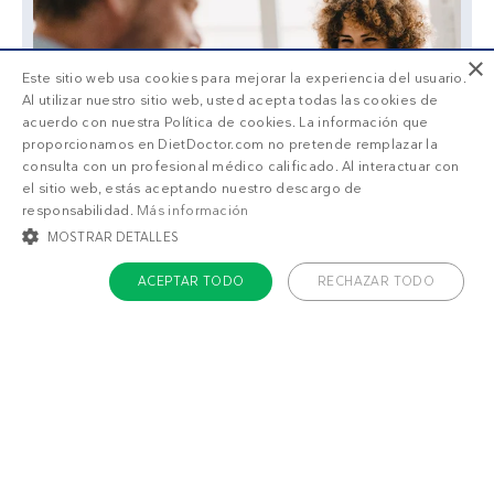
×
Este sitio web usa cookies para mejorar la experiencia del usuario.
Al utilizar nuestro sitio web, usted acepta todas las cookies de
acuerdo con nuestra Política de cookies. La información que
proporcionamos en DietDoctor.com no pretende remplazar la
consulta con un profesional médico calificado. Al interactuar con
el sitio web, estás aceptando nuestro descargo de
responsabilidad.
Más información
MOSTRAR DETALLES
ACEPTAR TODO
RECHAZAR TODO
COOKIES ESTRICTAMENTE NECESARIAS
COOKIES DE PREFERENCIAS
También puede gustarte
COOKIES DE FUNCIONALIDAD
Contramuslos de
Rollitos de pollo
P
COOKIES NO CLASIFICADAS
pollo keto con ajo y
rellenos keto