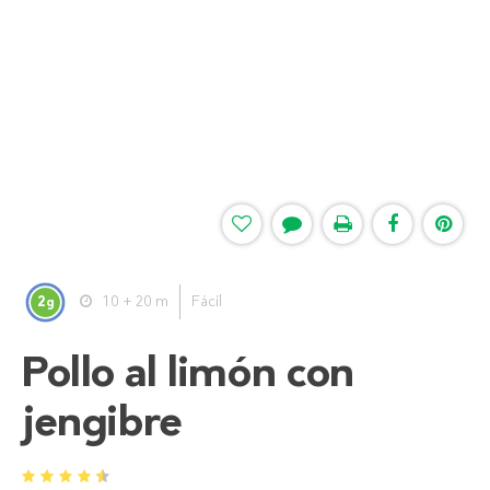
2
10 + 20 m
Fácil
g
Pollo al limón con
jengibre
1
2
3
4
5