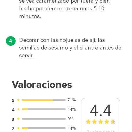
se vea caramelizado por fuera y bien
hecho por dentro, toma unos 5-10
minutos.
Decorar con las hojuelas de ají, las
semillas de sésamo y el cilantro antes de
servir.
Valoraciones
71%
5
4.4
14%
4
0%
3
1
2
3
4
5
14%
2
7
valoraciones