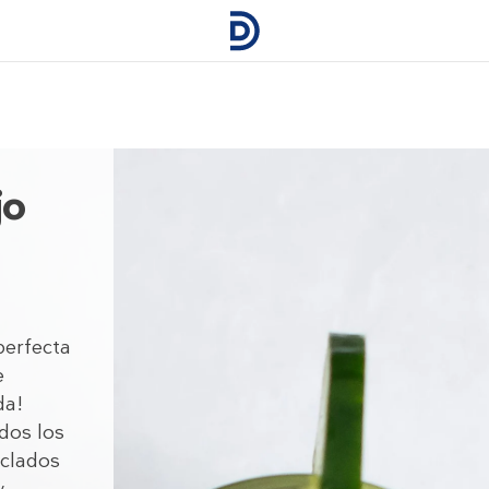
jo
perfecta
e
da!
odos los
zclados