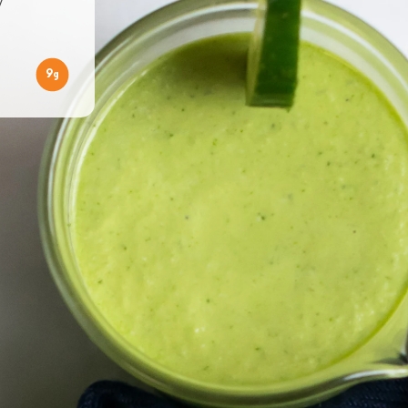
y
9
g