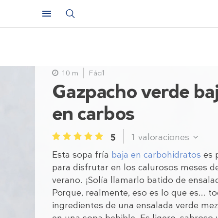
10 m
Fácil
Gazpacho verde ba
en carbos
1
valoraciones
5
1
2
3
4
5
Esta sopa fría
baja en carbohidratos
es 
para disfrutar en los calurosos meses d
verano. ¡Solía ​​llamarlo batido de ensala
Porque, realmente, eso es lo que es... t
ingredientes de una ensalada verde me