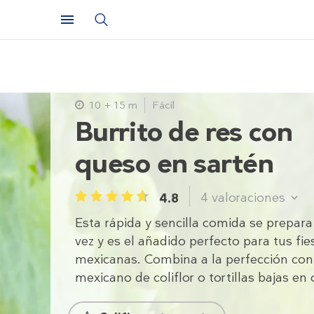
10 + 15 m
Fácil
Burrito de res con
queso en sartén
4
valoraciones
4.8
1
2
3
4
5
Esta rápida y sencilla comida se prepar
vez y es el añadido perfecto para tus fie
mexicanas. Combina a la perfección con
mexicano de coliflor o tortillas bajas en