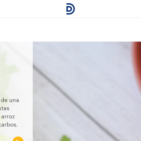
a de una
stas
 arroz
 carbos.