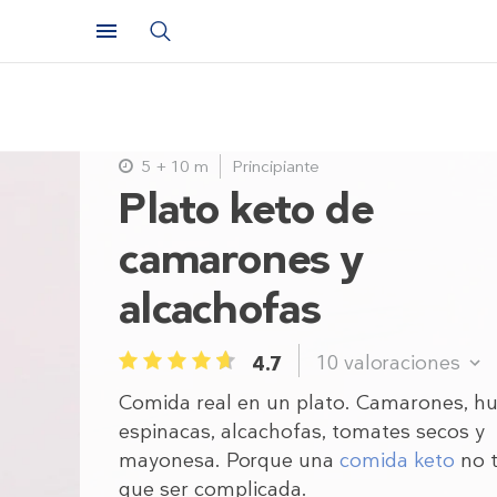
5 + 10 m
Principiante
Plato keto de
camarones y
alcachofas
10
valoraciones
4.7
1
2
3
4
5
Comida real en un plato. Camarones, hu
espinacas, alcachofas, tomates secos y
mayonesa. Porque una
comida keto
no t
que ser complicada.