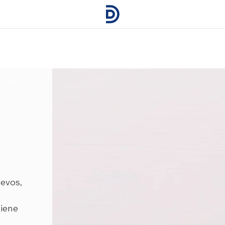
evos,
iene