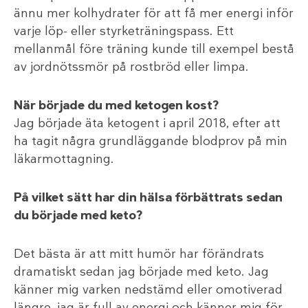
ännu mer kolhydrater för att få mer energi inför
varje löp- eller styrketräningspass. Ett
mellanmål före träning kunde till exempel bestå
av jordnötssmör på rostbröd eller limpa.
När började du med ketogen kost?
Jag började äta ketogent i april 2018, efter att
ha tagit några grundläggande blodprov på min
läkarmottagning.
På vilket sätt har din hälsa förbättrats sedan
du började med keto?
Det bästa är att mitt humör har förändrats
dramatiskt sedan jag började med keto. Jag
känner mig varken nedstämd eller omotiverad
längre, jag är full av energi och känner mig för