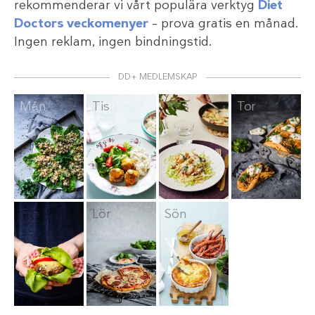
rekommenderar vi vårt populära verktyg
Diet
Doctors veckomenyer
– prova gratis en månad.
Ingen reklam, ingen bindningstid.
DD+ MEDLEMSKAP
Mån
Tis
Ons
Tor
Fre
Lör
Sön