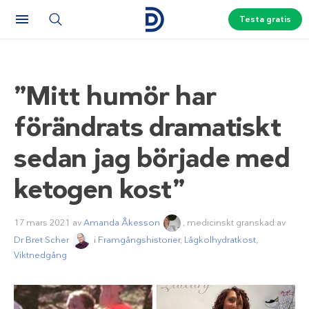
Testa gratis
”Mitt humör har
förändrats dramatiskt
sedan jag började med
ketogen kost”
17 mars 2021
av
Amanda Åkesson
, medicinskt granskad av
Dr Bret Scher
i
Framgångshistorier
,
Lågkolhydratkost
,
Viktnedgång