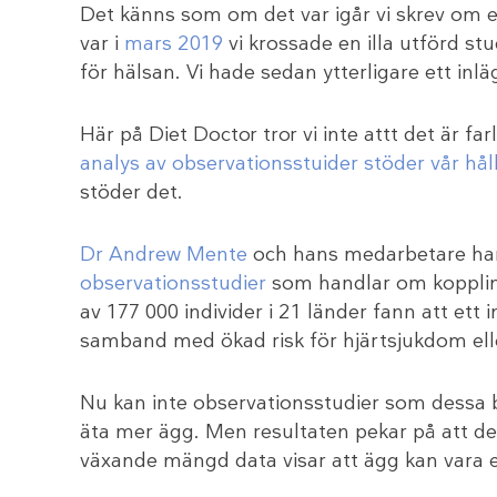
Det känns som om det var igår vi skrev om 
var i
mars 2019
vi krossade en illa utförd s
för hälsan. Vi hade sedan ytterligare ett 
Här på Diet Doctor tror vi inte attt det är fa
analys av observationsstuider stöder vår hål
stöder det.
Dr Andrew Mente
och hans medarbetare har
observationsstudier
som handlar om kopplin
av 177 000 individer i 21 länder fann att ett
samband med ökad risk för hjärtsjukdom ell
Nu kan inte observationsstudier som dessa bev
äta mer ägg. Men resultaten pekar på att det
växande mängd data visar att ägg kan vara en