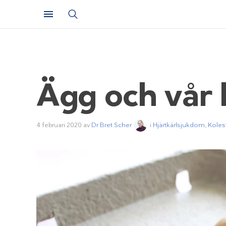
Ägg och vår h
4 februari 2020
av
Dr Bret Scher
i
Hjärtkärlsjukdom
,
Koles