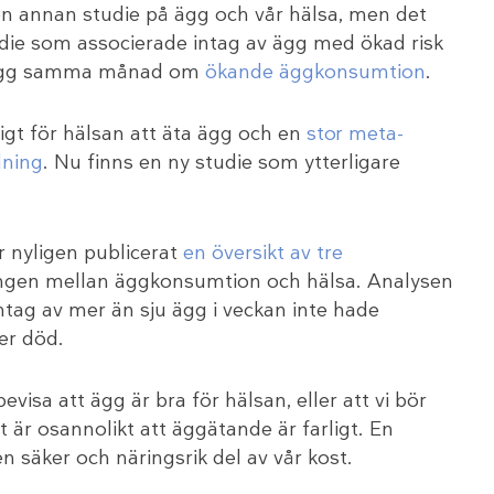
en annan studie på ägg och vår hälsa, men det
tudie som associerade intag av ägg med ökad risk
inlägg samma månad om
ökande äggkonsumtion
.
rligt för hälsan att äta ägg och en
stor meta-
lning
. Nu finns en ny studie som ytterligare
 nyligen publicerat
en översikt av tre
gen mellan äggkonsumtion och hälsa. Analysen
 intag av mer än sju ägg i veckan inte hade
er död.
isa att ägg är bra för hälsan, eller att vi bör
 är osannolikt att äggätande är farligt. En
 säker och näringsrik del av vår kost.