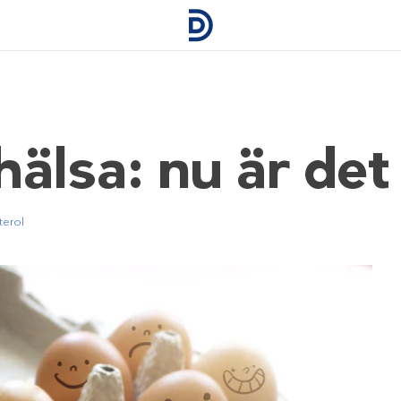
älsa: nu är det
terol