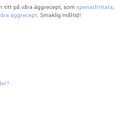
n titt på våra äggrecept, som
spenatfrittata
,
ndra äggrecept
. Smaklig måltid!
der?