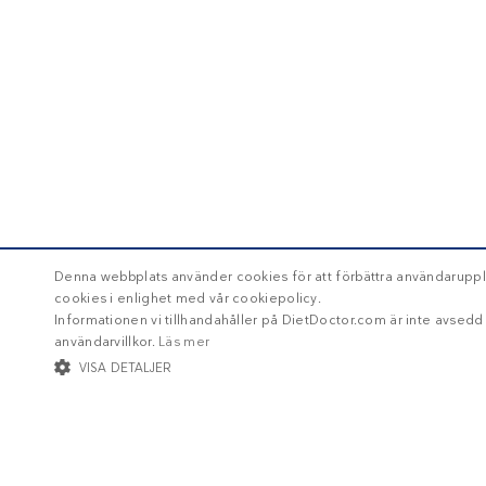
Denna webbplats använder cookies för att förbättra användaruppl
cookies i enlighet med vår cookiepolicy.
Informationen vi tillhandahåller på DietDoctor.com är inte avsed
användarvillkor.
Läs mer
VISA DETALJER
STRIKT NÖDVÄNDIGT
INRIKTNING
FUNKTIONER