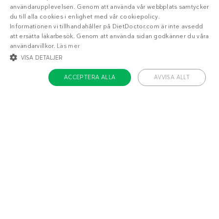
användarupplevelsen. Genom att använda vår webbplats samtycker
du till alla cookies i enlighet med vår cookiepolicy.
Informationen vi tillhandahåller på DietDoctor.com är inte avsedd
att ersätta läkarbesök. Genom att använda sidan godkänner du våra
användarvillkor.
Läs mer
VISA DETALJER
ACCEPTERA ALLA
AVVISA ALLT
STRIKT NÖDVÄNDIGT
INRIKTNING
FUNKTIONER
OKLASSIFICERADE
Om Diet Doctor
Strikt nödvändigt
Inriktning
Funktioner
Jobba hos oss
Oklassificerade
Support
Teamet
Strikt nödvändiga kakor tillåter kärnwebbplatsfunktioner som
användarinloggning och kontohantering. Webbplatsen kan inte användas
ordentligt utan strikt nödvändiga cookies.
Namn
/ Domän
Utgång