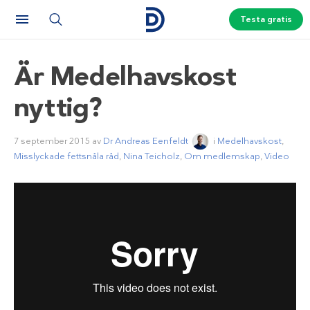
Testa gratis
Är Medelhavskost
nyttig?
7 september 2015
av
Dr Andreas Eenfeldt
i
Medelhavskost
,
Misslyckade fettsnåla råd
,
Nina Teicholz
,
Om medlemskap
,
Video