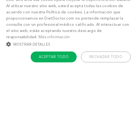
Al utilizar nuestro sitio web, usted acepta todas las cookies de
También puede gustarte
acuerdo con nuestra Política de cookies. La información que
proporcionamos en DietDoctor.com no pretende remplazar la
consulta con un profesional médico calificado. Al interactuar con
Helado de moca y
Pastel esponjoso de
menta bajo en
queso al limón low
el sitio web, estás aceptando nuestro descargo de
carbos
carb
responsabilidad.
Más información
MOSTRAR DETALLES
ACEPTAR TODO
RECHAZAR TODO
COOKIES ESTRICTAMENTE NECESARIAS
COOKIES DE PREFERENCIAS
COOKIES DE FUNCIONALIDAD
5
4
g
g
COOKIES NO CLASIFICADAS
Cookies estrictamente necesarias
Cookies de preferencias