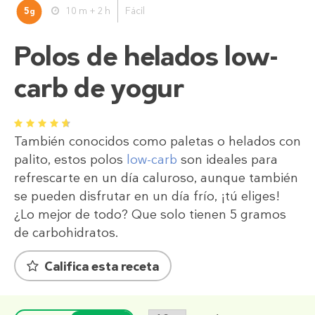
5
10 m + 2 h
Fácil
g
Polos de helados low-
carb de yogur
1
2
3
4
5
También conocidos como paletas o helados con
palito, estos polos
low-carb
son ideales para
refrescarte en un día caluroso, aunque también
se pueden disfrutar en un día frío, ¡tú eliges!
¿Lo mejor de todo? Que solo tienen 5 gramos
de carbohidratos.
Califica esta receta