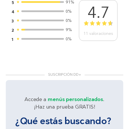
91%
5
4.7
0%
4
0%
3
1
2
3
4
5
9%
2
11
valoraciones
0%
1
SUSCRIPCIÓN DD+
Accede a
menús personalizados
.
¡Haz una prueba GRATIS!
¿Qué estás buscando?