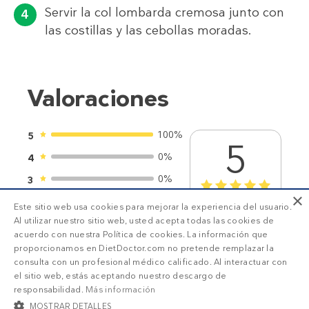
Servir la col lombarda cremosa junto con
las costillas y las cebollas moradas.
Valoraciones
100%
5
5
0%
4
0%
3
1
2
3
4
5
×
0%
2
Este sitio web usa cookies para mejorar la experiencia del usuario.
2
valoraciones
Al utilizar nuestro sitio web, usted acepta todas las cookies de
0%
1
acuerdo con nuestra Política de cookies. La información que
proporcionamos en DietDoctor.com no pretende remplazar la
consulta con un profesional médico calificado. Al interactuar con
el sitio web, estás aceptando nuestro descargo de
responsabilidad.
Más información
MOSTRAR DETALLES
SUSCRIPCIÓN DD+