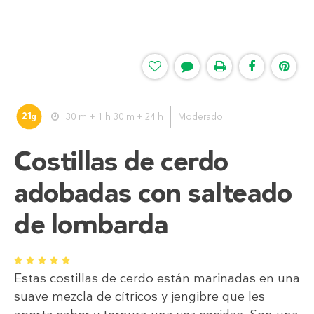
21
30 m + 1 h 30 m + 24 h
Moderado
g
Costillas de cerdo
adobadas con salteado
de lombarda
1
2
3
4
5
Estas costillas de cerdo están marinadas en una
suave mezcla de cítricos y jengibre que les