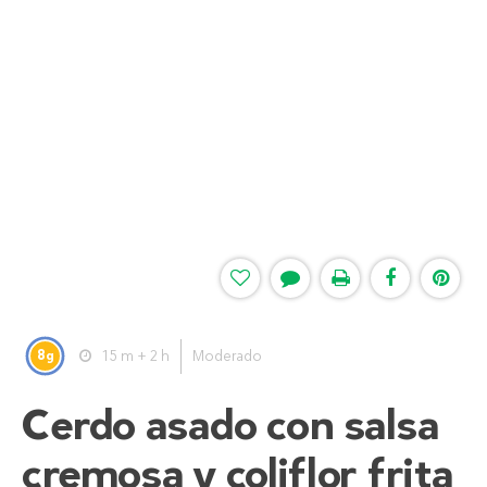
8
15 m + 2 h
Moderado
g
Cerdo asado con salsa
cremosa y coliflor frita