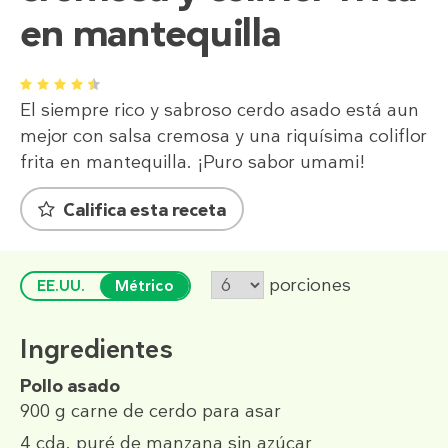
en mantequilla
1
2
3
4
5
El siempre rico y sabroso cerdo asado está aun
mejor con salsa cremosa y una riquísima coliflor
frita en mantequilla. ¡Puro sabor umami!
Califica esta receta
porciones
EE.UU.
Métrico
Ingredientes
Pollo asado
900 g
carne de cerdo para asar
4 cda.
puré de manzana sin azúcar