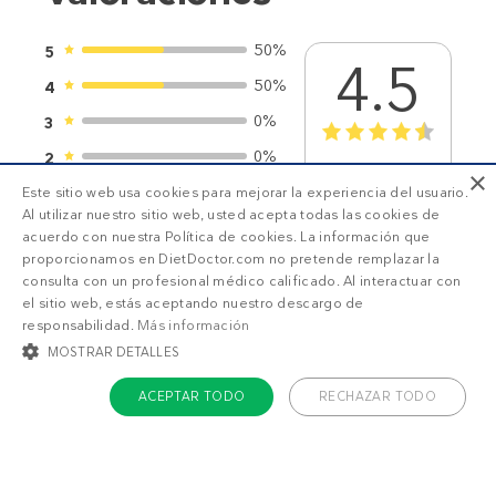
50%
5
4.5
50%
4
0%
3
1
2
3
4
5
0%
2
2
valoraciones
×
0%
Este sitio web usa cookies para mejorar la experiencia del usuario.
1
Al utilizar nuestro sitio web, usted acepta todas las cookies de
acuerdo con nuestra Política de cookies. La información que
proporcionamos en DietDoctor.com no pretende remplazar la
consulta con un profesional médico calificado. Al interactuar con
el sitio web, estás aceptando nuestro descargo de
responsabilidad.
Más información
SUSCRIPCIÓN DD+
MOSTRAR DETALLES
ACEPTAR TODO
RECHAZAR TODO
Accede a
menús personalizados
.
COOKIES ESTRICTAMENTE NECESARIAS
¡Haz una prueba GRATIS!
COOKIES DE PREFERENCIAS