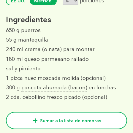
porciones
EE.UU.
Métrico
Ingredientes
650 g
puerros
55 g
mantequilla
240 ml
crema (o nata) para montar
180 ml
queso parmesano rallado
sal y pimienta
1 pizca
nuez moscada molida (opcional)
300 g
panceta ahumada (bacon)
en lonchas
2 cda.
cebollino fresco picado (opcional)
Sumar a la lista de compras