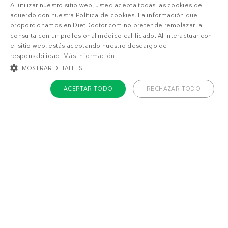
Al utilizar nuestro sitio web, usted acepta todas las cookies de
Adelgazar
Sentirme bien
acuerdo con nuestra Política de cookies. La información que
proporcionamos en DietDoctor.com no pretende remplazar la
consulta con un profesional médico calificado. Al interactuar con
el sitio web, estás aceptando nuestro descargo de
responsabilidad.
Más información
MOSTRAR DETALLES
ACEPTAR TODO
RECHAZAR TODO
COOKIES ESTRICTAMENTE NECESARIAS
COOKIES DE PREFERENCIAS
COOKIES DE FUNCIONALIDAD
COOKIES NO CLASIFICADAS
Cookies estrictamente necesarias
Cookies de preferencias
Cookies de funcionalidad
Cookies no clasificadas