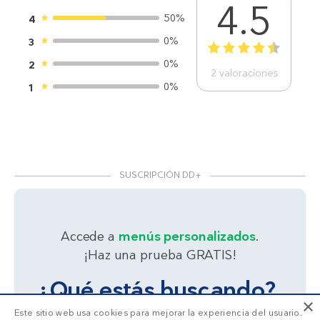
4.5
50%
4
0%
3
1
2
3
4
5
0%
2
2
valoraciones
0%
1
SUSCRIPCIÓN DD+
Accede a
menús personalizados
.
¡Haz una prueba GRATIS!
¿Qué estás buscando?
×
Este sitio web usa cookies para mejorar la experiencia del usuario.