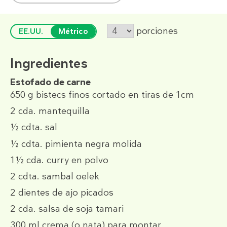
porciones
EE.UU.
Métrico
Ingredientes
Estofado de carne
650 g
bistecs finos cortado en tiras de 1cm
2 cda.
mantequilla
½ cdta.
sal
½ cdta.
pimienta negra molida
1½ cda.
curry en polvo
2 cdta.
sambal oelek
2
dientes de ajo picados
2 cda.
salsa de soja tamari
300 ml
crema (o nata) para montar