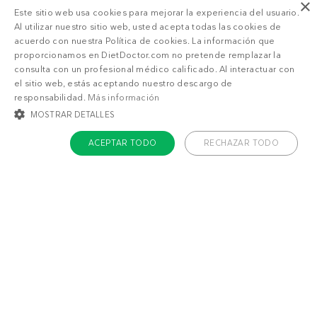
×
Este sitio web usa cookies para mejorar la experiencia del usuario.
Al utilizar nuestro sitio web, usted acepta todas las cookies de
Adelgazar
Sentirme bien
acuerdo con nuestra Política de cookies. La información que
proporcionamos en DietDoctor.com no pretende remplazar la
consulta con un profesional médico calificado. Al interactuar con
el sitio web, estás aceptando nuestro descargo de
responsabilidad.
Más información
MOSTRAR DETALLES
ACEPTAR TODO
RECHAZAR TODO
COOKIES ESTRICTAMENTE NECESARIAS
COOKIES DE PREFERENCIAS
COOKIES DE FUNCIONALIDAD
COOKIES NO CLASIFICADAS
Cookies estrictamente necesarias
Cookies de preferencias