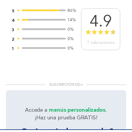
86%
5
4.9
14%
4
0%
3
1
2
3
4
5
0%
2
7
valoraciones
0%
1
SUSCRIPCIÓN DD+
Accede a
menús personalizados
.
¡Haz una prueba GRATIS!
¿Qué estás buscando?