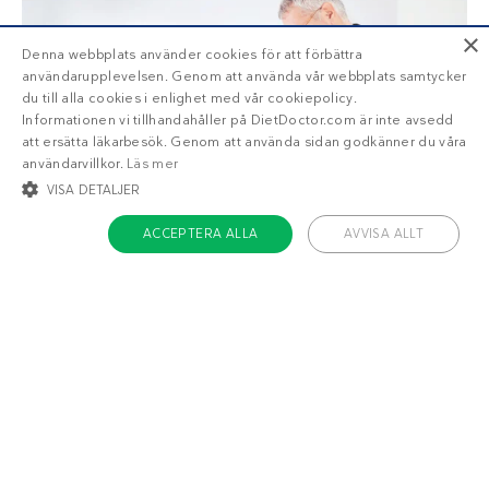
×
Denna webbplats använder cookies för att förbättra
användarupplevelsen. Genom att använda vår webbplats samtycker
du till alla cookies i enlighet med vår cookiepolicy.
Informationen vi tillhandahåller på DietDoctor.com är inte avsedd
att ersätta läkarbesök. Genom att använda sidan godkänner du våra
användarvillkor.
Läs mer
VISA DETALJER
ACCEPTERA ALLA
AVVISA ALLT
GUIDE
2 maj 2021,
av
Dr Andreas Eenfeldt
316
STRIKT NÖDVÄNDIGT
INRIKTNING
FUNKTIONER
Uppdaterad guide – snabbkurs
OKLASSIFICERADE
i blodtryck
Att ha högt blodtryck är idag en vanlig
Strikt nödvändigt
Inriktning
Funktioner
hälsofara. Den goda nyheten är att du med
Oklassificerade
enkla förändringar i livsstilen kan förbättra
ditt…
Strikt nödvändiga kakor tillåter kärnwebbplatsfunktioner som