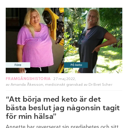
FRAMGÅNGSHISTORIA
27 maj 2022,
av
Amanda Åkesson
, medicinskt granskad av
Dr Bret Scher
“Att börja med keto är det
bästa beslut jag någonsin tagit
för min hälsa”
Annette har reverserat sin prediabetes och sitt