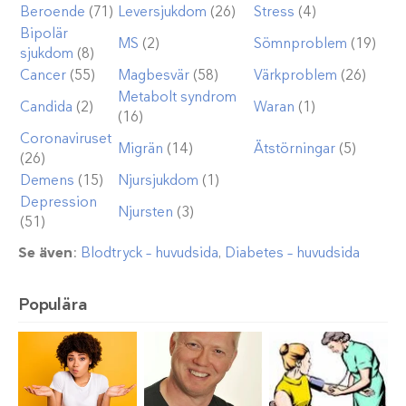
Beroende
(71)
Leversjukdom
(26)
Stress
(4)
Bipolär
MS
(2)
Sömnproblem
(19)
sjukdom
(8)
Cancer
(55)
Magbesvär
(58)
Värkproblem
(26)
Metabolt syndrom
Candida
(2)
Waran
(1)
(16)
Coronaviruset
Migrän
(14)
Ätstörningar
(5)
(26)
Demens
(15)
Njursjukdom
(1)
Depression
Njursten
(3)
(51)
Se även
:
Blodtryck – huvudsida
,
Diabetes – huvudsida
Populära