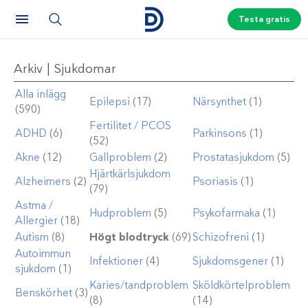
Testa gratis
Arkiv | Sjukdomar
Alla inlägg
Epilepsi
(17)
Närsynthet
(1)
(590)
Fertilitet / PCOS
ADHD
(6)
Parkinsons
(1)
(52)
Akne
(12)
Gallproblem
(2)
Prostatasjukdom
(5)
Hjärtkärlsjukdom
Alzheimers
(2)
Psoriasis
(1)
(79)
Astma /
Hudproblem
(5)
Psykofarmaka
(1)
Allergier
(18)
Autism
(8)
Högt blodtryck
(69)
Schizofreni
(1)
Autoimmun
Infektioner
(4)
Sjukdomsgener
(1)
sjukdom
(1)
Karies/tandproblem
Sköldkörtelproblem
Benskörhet
(3)
(8)
(14)