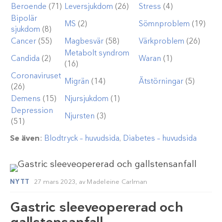
Beroende
(71)
Leversjukdom
(26)
Stress
(4)
Bipolär
MS
(2)
Sömnproblem
(19)
sjukdom
(8)
Cancer
(55)
Magbesvär
(58)
Värkproblem
(26)
Metabolt syndrom
Candida
(2)
Waran
(1)
(16)
Coronaviruset
Migrän
(14)
Ätstörningar
(5)
(26)
Demens
(15)
Njursjukdom
(1)
Depression
Njursten
(3)
(51)
Se även
:
Blodtryck – huvudsida
,
Diabetes – huvudsida
NYTT
27 mars 2023,
av
Madeleine Carlman
Gastric sleeveopererad och