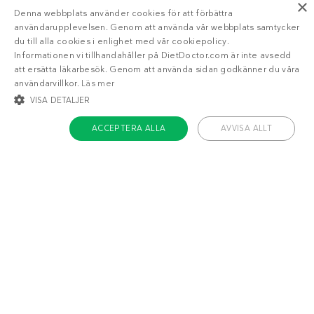
×
Denna webbplats använder cookies för att förbättra
användarupplevelsen. Genom att använda vår webbplats samtycker
du till alla cookies i enlighet med vår cookiepolicy.
Informationen vi tillhandahåller på DietDoctor.com är inte avsedd
att ersätta läkarbesök. Genom att använda sidan godkänner du våra
användarvillkor.
Läs mer
VISA DETALJER
ACCEPTERA ALLA
AVVISA ALLT
STRIKT NÖDVÄNDIGT
INRIKTNING
FUNKTIONER
OKLASSIFICERADE
Om Diet Doctor
Strikt nödvändigt
Inriktning
Funktioner
Jobba hos oss
Oklassificerade
Support
Teamet
Strikt nödvändiga kakor tillåter kärnwebbplatsfunktioner som
användarinloggning och kontohantering. Webbplatsen kan inte användas
ordentligt utan strikt nödvändiga cookies.