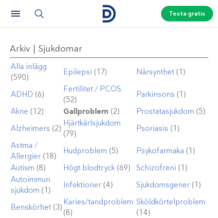
Testa gratis
Arkiv | Sjukdomar
Alla inlägg
Epilepsi
(17)
Närsynthet
(1)
(590)
Fertilitet / PCOS
ADHD
(6)
Parkinsons
(1)
(52)
Akne
(12)
Gallproblem
(2)
Prostatasjukdom
(5)
Hjärtkärlsjukdom
Alzheimers
(2)
Psoriasis
(1)
(79)
Astma /
Hudproblem
(5)
Psykofarmaka
(1)
Allergier
(18)
Autism
(8)
Högt blodtryck
(69)
Schizofreni
(1)
Autoimmun
Infektioner
(4)
Sjukdomsgener
(1)
sjukdom
(1)
Karies/tandproblem
Sköldkörtelproblem
Benskörhet
(3)
(8)
(14)