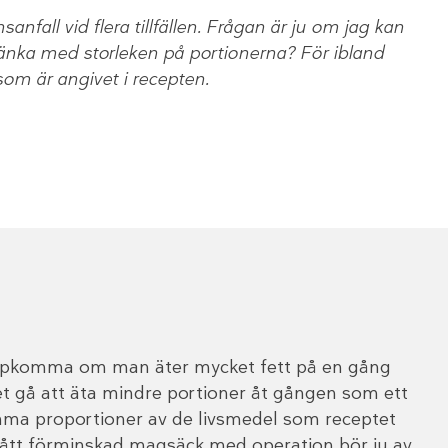
anfall vid flera tillfällen. Frågan är ju om jag kan
änka med storleken på portionerna? För ibland
som är angivet i recepten.
 uppkomma om man äter mycket fett på en gång
 gå att äta mindre portioner åt gången som ett
amma proportioner av de livsmedel som receptet
fått förminskad magsäck med operation bör ju av