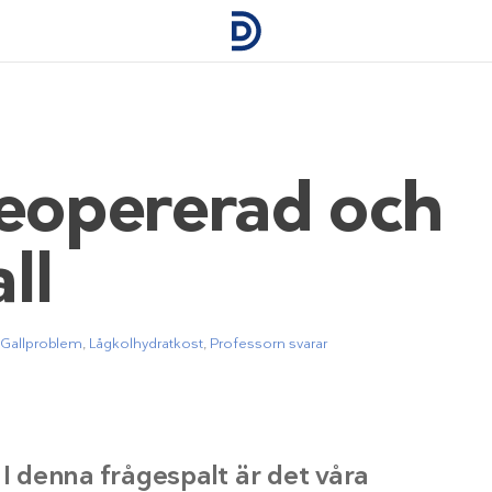
veopererad och
ll
Gallproblem
,
Lågkolhydratkost
,
Professorn svarar
 I denna frågespalt är det våra