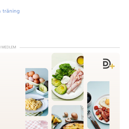
 träning
I MEDLEM