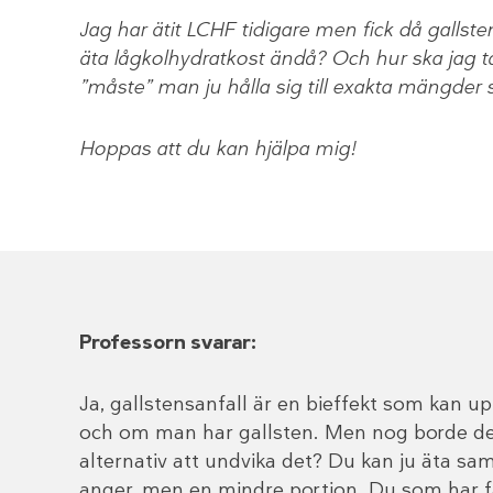
Jag har ätit LCHF tidigare men fick då gallstens
äta lågkolhydratkost ändå? Och hur ska jag t
”måste” man ju hålla sig till exakta mängder 
Hoppas att du kan hjälpa mig!
Professorn svarar:
Ja, gallstensanfall är en bieffekt som kan
och om man har gallsten. Men nog borde det
alternativ att undvika det? Du kan ju äta s
anger, men en mindre portion. Du som har 