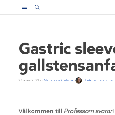
Gastric slee
gallstensanfa
27 mars 2023
av
Madeleine Carlman
i
Fetmaoperationer
,
Välkommen till
Professorn svarar
!