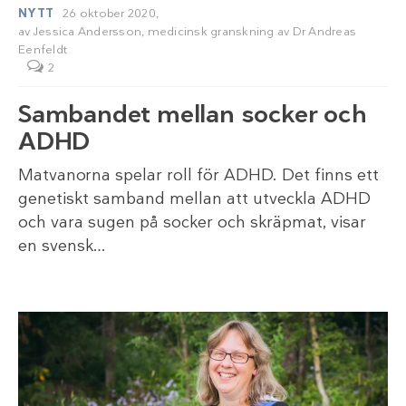
NYTT
26 oktober 2020,
av
Jessica Andersson
, medicinsk granskning av
Dr Andreas
Eenfeldt
2
Sambandet mellan socker och
ADHD
Matvanorna spelar roll för ADHD. Det finns ett
genetiskt samband mellan att utveckla ADHD
och vara sugen på socker och skräpmat, visar
en svensk…