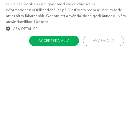
du till alla cookies i enlighet med vår cookiepolicy.
Informationen vi tillhandahåller på DietDoctor.com är inte avsedd
att ersätta läkarbesök. Genom att använda sidan godkänner du våra
användarvillkor.
Läs mer
VISA DETALJER
ACCEPTERA ALLA
AVVISA ALLT
STRIKT NÖDVÄNDIGT
INRIKTNING
FUNKTIONER
OKLASSIFICERADE
Om Diet Doctor
Strikt nödvändigt
Inriktning
Funktioner
Jobba hos oss
Oklassificerade
Support
Teamet
Strikt nödvändiga kakor tillåter kärnwebbplatsfunktioner som
användarinloggning och kontohantering. Webbplatsen kan inte användas
ordentligt utan strikt nödvändiga cookies.
Håll dig uppdaterad
Namn
/ Domän
Utgång