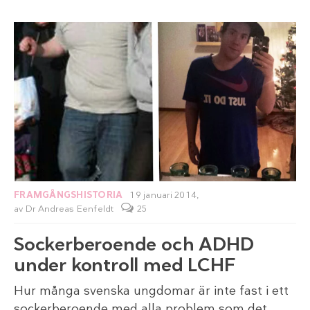
FRAMGÅNGSHISTORIA
19 januari 2014,
av
Dr Andreas Eenfeldt
25
Sockerberoende och ADHD
under kontroll med LCHF
Hur många svenska ungdomar är inte fast i ett
sockerberoende med alla problem som det