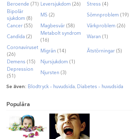
Beroende
(71)
Leversjukdom
(26)
Stress
(4)
Bipolär
MS
(2)
Sömnproblem
(19)
sjukdom
(8)
Cancer
(55)
Magbesvär
(58)
Värkproblem
(26)
Metabolt syndrom
Candida
(2)
Waran
(1)
(16)
Coronaviruset
Migrän
(14)
Ätstörningar
(5)
(26)
Demens
(15)
Njursjukdom
(1)
Depression
Njursten
(3)
(51)
Se även
:
Blodtryck – huvudsida
,
Diabetes – huvudsida
Populära