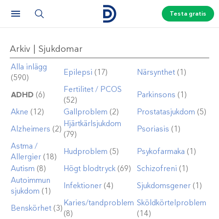
Testa gratis
Arkiv | Sjukdomar
Alla inlägg
Epilepsi
(17)
Närsynthet
(1)
(590)
Fertilitet / PCOS
ADHD
(6)
Parkinsons
(1)
(52)
Akne
(12)
Gallproblem
(2)
Prostatasjukdom
(5)
Hjärtkärlsjukdom
Alzheimers
(2)
Psoriasis
(1)
(79)
Astma /
Hudproblem
(5)
Psykofarmaka
(1)
Allergier
(18)
Autism
(8)
Högt blodtryck
(69)
Schizofreni
(1)
Autoimmun
Infektioner
(4)
Sjukdomsgener
(1)
sjukdom
(1)
Karies/tandproblem
Sköldkörtelproblem
Benskörhet
(3)
(8)
(14)