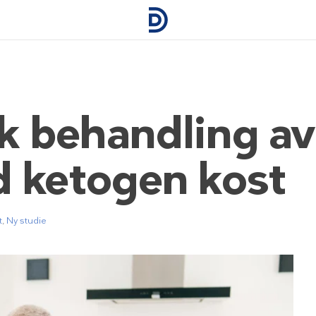
 behandling av
 ketogen kost
t
,
Ny studie