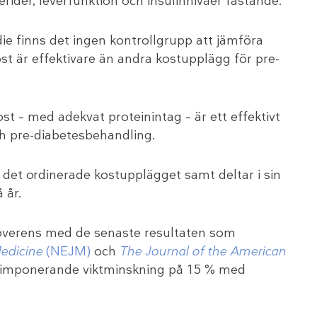
erider, leverfunktion och insulinnivåer fastande.
ie finns det ingen kontrollgrupp att jämföra
st är effektivare än andra kostupplägg för pre-
st – med adekvat proteinintag – är ett effektivt
ch pre-diabetesbehandling.
r det ordinerade kostupplägget samt deltar i sin
 år.
 överens med de senaste resultaten som
Medicine
(NEJM)
och
The Journal of the American
en imponerande viktminskning på 15 % med