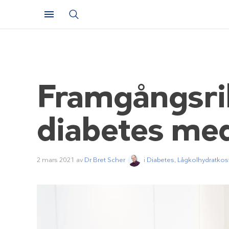
Framgångsrik
diabetes med
2 mars 2021
av
Dr Bret Scher
i
Diabetes
,
Lågkolhydratkos