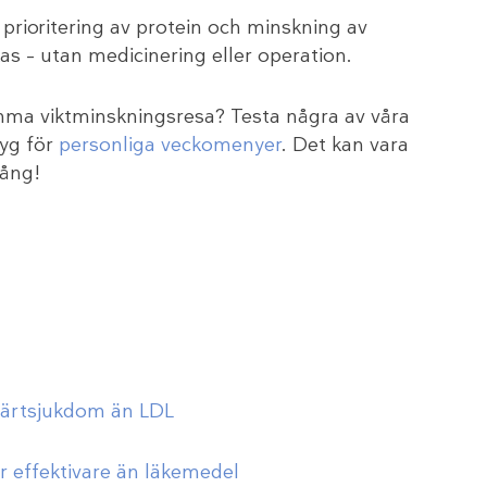
prioritering av protein och minskning av
s – utan medicinering eller operation.
ma viktminskningsresa? Testa några av våra
tyg för
personliga veckomenyer
. Det kan vara
gång!
hjärtsjukdom än LDL
r effektivare än läkemedel