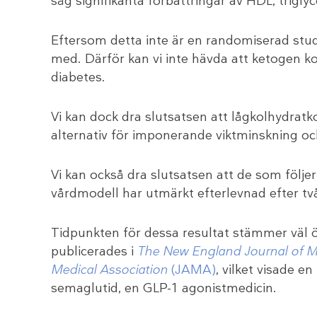
såg signifikanta förbättringar av HDL, triglyc
Eftersom detta inte är en randomiserad stud
med. Därför kan vi inte hävda att ketogen ko
diabetes.
Vi kan dock dra slutsatsen att lågkolhydratko
alternativ för imponerande viktminskning o
Vi kan också dra slutsatsen att de som följe
vårdmodell har utmärkt efterlevnad efter två
Tidpunkten för dessa resultat stämmer väl
publicerades i
The New England Journal of 
Medical Association
(JAMA)
, vilket visade 
semaglutid, en GLP-1 agonistmedicin.