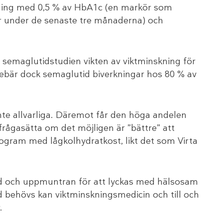
ning med 0,5 % av HbA1c (en markör som
r under de senaste tre månaderna) och
semaglutidstudien vikten av viktminskning för
nnebär dock semaglutid biverkningar hos 80 % av
inte allvarliga. Däremot får den höga andelen
frågasätta om det möjligen är ”bättre” att
program med lågkolhydratkost, likt det som Virta
stöd och uppmuntran för att lyckas med hälsosam
d behövs kan viktminskningsmedicin och till och
.