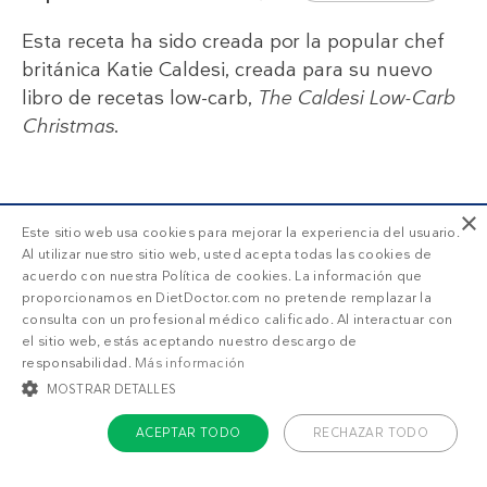
Esta receta ha sido creada por la popular chef
británica Katie Caldesi, creada para su nuevo
libro de recetas low-carb,
The Caldesi Low-Carb
Christmas
.
×
Este sitio web usa cookies para mejorar la experiencia del usuario.
Al utilizar nuestro sitio web, usted acepta todas las cookies de
SUSCRIPCIÓN DD+
acuerdo con nuestra Política de cookies. La información que
proporcionamos en DietDoctor.com no pretende remplazar la
consulta con un profesional médico calificado. Al interactuar con
el sitio web, estás aceptando nuestro descargo de
responsabilidad.
Más información
Accede a
menús personalizados
.
MOSTRAR DETALLES
¡Haz una prueba GRATIS!
ACEPTAR TODO
RECHAZAR TODO
¿Qué estás buscando?
COOKIES ESTRICTAMENTE NECESARIAS