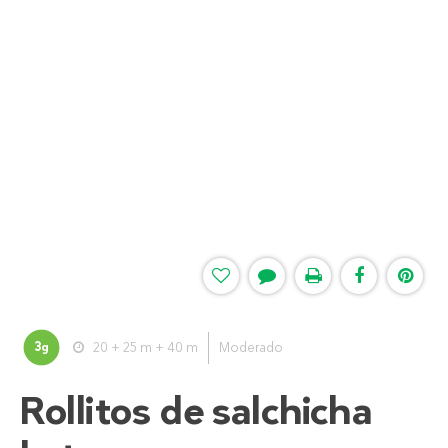
3
20 + 25 m + 40 m
Moderado
g
Rollitos de salchicha