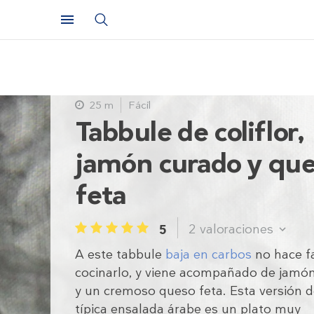
25 m
Fácil
Tabbule de coliflor,
jamón curado y qu
feta
2
valoraciones
5
1
2
3
4
5
A este tabbule
baja en carbos
no hace f
cocinarlo, y viene acompañado de jamó
y un cremoso queso feta. Esta versión d
típica ensalada árabe es un plato muy