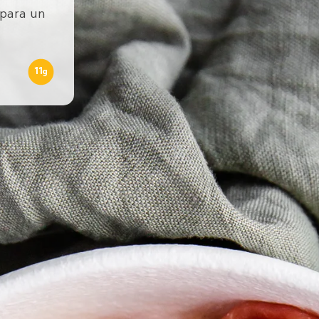
 para un
11
g