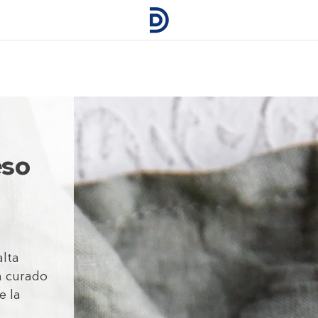
eso
alta
n curado
e la