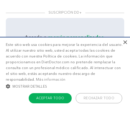
SUSCRIPCIÓN DD+
Accede a
menús personalizados
.
×
¡Haz una prueba GRATIS!
Este sitio web usa cookies para mejorar la experiencia del usuario.
Al utilizar nuestro sitio web, usted acepta todas las cookies de
¿Qué estás buscando?
acuerdo con nuestra Política de cookies. La información que
proporcionamos en DietDoctor.com no pretende remplazar la
consulta con un profesional médico calificado. Al interactuar con
el sitio web, estás aceptando nuestro descargo de
Adelgazar
Sentirme bien
responsabilidad.
Más información
MOSTRAR DETALLES
ACEPTAR TODO
RECHAZAR TODO
COOKIES ESTRICTAMENTE NECESARIAS
COOKIES DE PREFERENCIAS