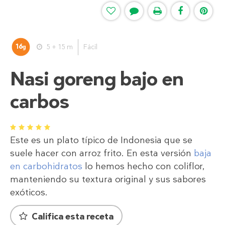
16
5 + 15 m
Fácil
g
Nasi goreng bajo en
carbos
1
2
3
4
5
Este es un plato típico de Indonesia que se
suele hacer con arroz frito. En esta versión
baja
en carbohidratos
lo hemos hecho con coliflor,
manteniendo su textura original y sus sabores
exóticos.
Califica esta receta