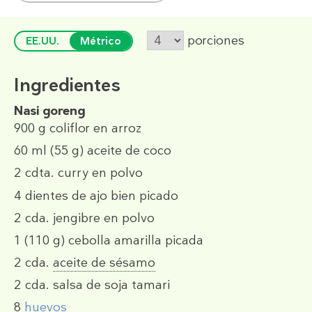
porciones
EE.UU.
Métrico
Ingredientes
Nasi goreng
900 g
coliflor en arroz
60 ml
(55 g)
aceite de coco
2 cdta.
curry en polvo
4
dientes de ajo bien picado
2 cda.
jengibre en polvo
1
(110 g)
cebolla amarilla picada
2 cda.
aceite de sésamo
2 cda.
salsa de soja tamari
8
huevos