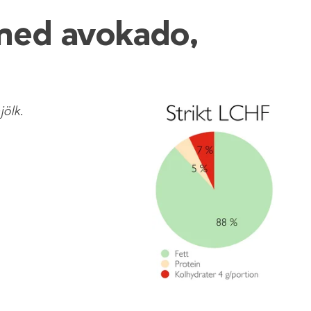
med avokado,
ölk.