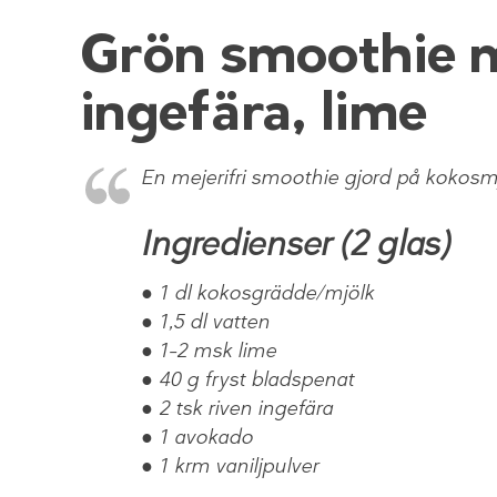
Grön smoothie 
ingefära, lime
En mejerifri smoothie gjord på kokosmj
Ingredienser (2 glas)
● 1 dl kokosgrädde/mjölk
● 1,5 dl vatten
● 1–2 msk lime
● 40 g fryst bladspenat
● 2 tsk riven ingefära
● 1 avokado
● 1 krm vaniljpulver