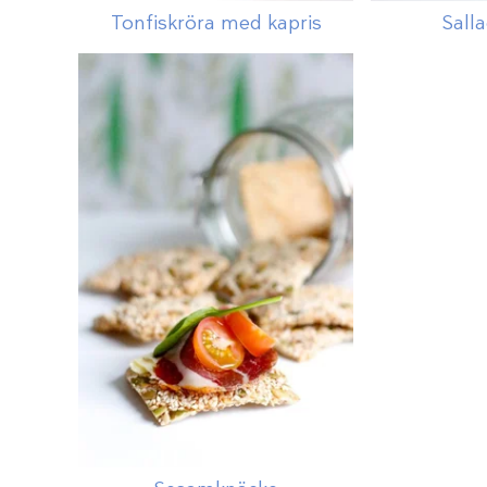
Tonfiskröra med kapris
Sall