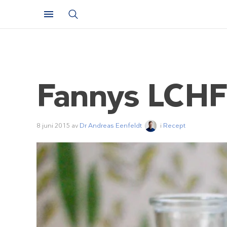
Fannys LCHF-
8 juni 2015
av
Dr Andreas Eenfeldt
i
Recept