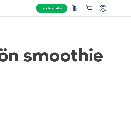
Testa gratis
rön smoothie