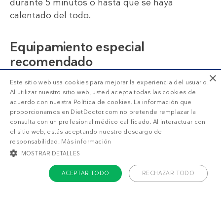
durante 5 minutos o hasta que se haya
calentado del todo.
Equipamiento especial
recomendado
×
Instant pot u olla de cocción lenta
Este sitio web usa cookies para mejorar la experiencia del usuario.
Al utilizar nuestro sitio web, usted acepta todas las cookies de
acuerdo con nuestra Política de cookies. La información que
proporcionamos en DietDoctor.com no pretende remplazar la
consulta con un profesional médico calificado. Al interactuar con
el sitio web, estás aceptando nuestro descargo de
SUSCRIPCIÓN DD+
responsabilidad.
Más información
MOSTRAR DETALLES
ACEPTAR TODO
RECHAZAR TODO
Accede a
menús personalizados
.
¡Haz una prueba GRATIS!
COOKIES ESTRICTAMENTE NECESARIAS
¿Qué estás buscando?
COOKIES DE PREFERENCIAS