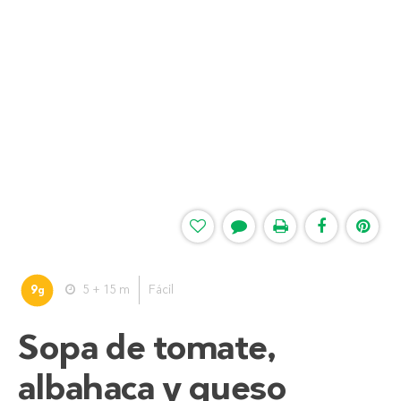
9
5 + 15 m
Fácil
g
Sopa de tomate,
albahaca y queso