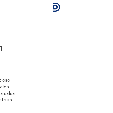
n
cioso
falda
a salsa
sfruta