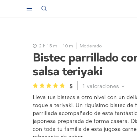
2 h 15 m + 10 m
Moderado
Bistec parrillado co
salsa teriyaki
1
valoraciones
5
1
2
3
4
5
Lleva tus bistecs a otro nivel con un deli
toque a teriyaki. Un riquísimo bistec de 
parrillada acompañado de esta fantástic
japonesa preparada de forma casera. Di
con toda tu familia de esta jugosa carne