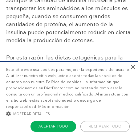
Aunque la cantidad de insulina necesaria para
transportar los aminoácidos a los músculos es
pequeña, cuando se consumen grandes
cantidades de proteína, el aumento de la
insulina puede potencialmente reducir en cierta
medida la producción de cetonas.
Por esta razón, las dietas cetogénicas para la
×
epilepsia restringen las proteínas además de
Este sitio web usa cookies para mejorar la experiencia del usuario.
los carbohidratos, ya que así se asegura que los
Al utilizar nuestro sitio web, usted acepta todas las cookies de
niveles de cetonas se mantengan elevados
acuerdo con nuestra Política de cookies. La información que
proporcionamos en DietDoctor.com no pretende remplazar la
durante todo momento.
consulta con un profesional médico calificado. Al interactuar con
el sitio web, estás aceptando nuestro descargo de
Sin embargo, el efecto de la proteína en la
responsabilidad.
Más información
cetosis parece ser muy personal.
MOSTRAR DETALLES
ACEPTAR TODO
RECHAZAR TODO
Algunas personas informan de que sus niveles