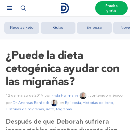
Prueba
gratis
Recetas keto
Guías
Empezar
Nove
¿Puede la dieta
cetogénica ayudar con
las migrañas?
12 de marzo de 2019
por
Frida Hofmann
, contenido médico
por
Dr. Andreas Eenfeldt
en
Epilepsia
,
Historias de éxito
,
Historias de migrañas
,
Keto
,
Migrañas
Después de que Deborah sufriera