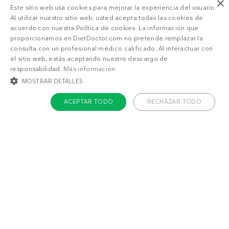
×
Este sitio web usa cookies para mejorar la experiencia del usuario.
Al utilizar nuestro sitio web, usted acepta todas las cookies de
acuerdo con nuestra Política de cookies. La información que
proporcionamos en DietDoctor.com no pretende remplazar la
consulta con un profesional médico calificado. Al interactuar con
el sitio web, estás aceptando nuestro descargo de
responsabilidad.
Más información
MOSTRAR DETALLES
ACEPTAR TODO
RECHAZAR TODO
COOKIES ESTRICTAMENTE NECESARIAS
COOKIES DE PREFERENCIAS
COOKIES DE FUNCIONALIDAD
COOKIES NO CLASIFICADAS
Acerca de Diet Doctor
Cookies estrictamente necesarias
Cookies de preferencias
Trabaja con nosotros