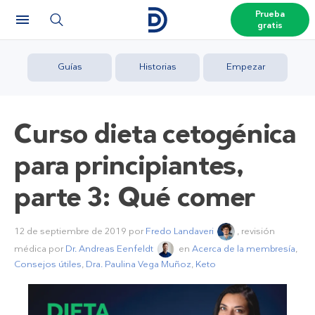
Prueba
gratis
Guías
Historias
Empezar
Curso dieta cetogénica
para principiantes,
parte 3: Qué comer
12 de septiembre de 2019
por
Fredo Landaveri
, revisión
médica por
Dr. Andreas Eenfeldt
en
Acerca de la membresía
,
Consejos útiles
,
Dra. Paulina Vega Muñoz
,
Keto