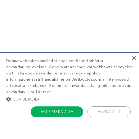
×
Denna webbplats använder cookies för att förbättra
användarupplevelsen. Genom att använda vår webbplats samtycker
du till alla cookies i enlighet med vår cookiepolicy.
Informationen vi tillhandahåller på DietDoctor.com är inte avsedd
att ersätta läkarbesök. Genom att använda sidan godkänner du våra
användarvillkor.
Läs mer
VISA DETALJER
ACCEPTERA ALLA
AVVISA ALLT
STRIKT NÖDVÄNDIGT
INRIKTNING
FUNKTIONER
OKLASSIFICERADE