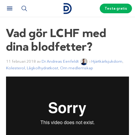
Testa gratis
Vad gör LCHF med
dina blodfetter?
11 februari 2018
av
Dr Andreas Eenfeldt
i
Hjärtkärlsjukdom
,
Kolesterol
,
Lågkolhydratkost
,
Om medlemskap