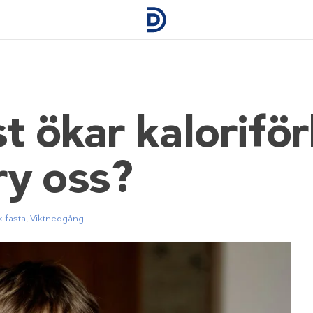
st ökar kalorifö
ry oss?
k fasta
,
Viktnedgång