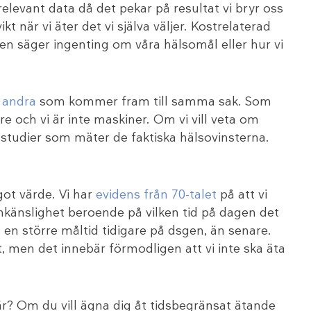
relevant data då det pekar på resultat vi bryr oss
t när vi äter det vi själva väljer. Kostrelaterad
en säger ingenting om våra hälsomål eller hur vi
s andra
som kommer fram till samma sak. Som
e och vi är inte maskiner. Om vi vill veta om
studier som mäter de faktiska hälsovinsterna.
got värde. Vi har
evidens från 70-talet
på att vi
linkänslighet beroende på vilken tid på dagen det
a en större måltid tidigare på dsgen, än senare.
st, men det innebär förmodligen att vi inte ska äta
är? Om du vill ägna dig åt tidsbegränsat ätande