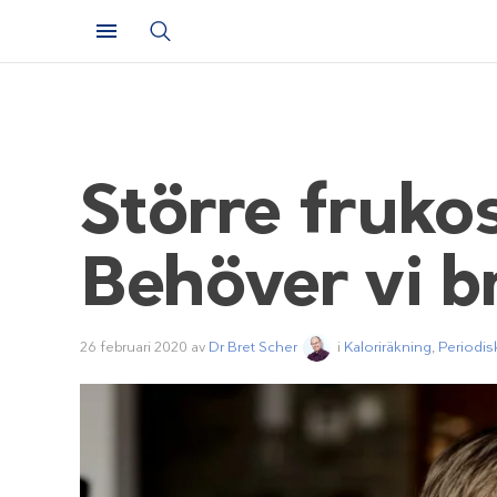
Större fruko
Behöver vi b
26 februari 2020
av
Dr Bret Scher
i
Kaloriräkning
,
Periodis