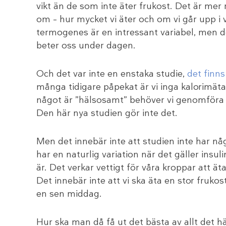
vikt än de som inte äter frukost. Det är mer 
om – hur mycket vi äter och om vi går upp i vik
termogenes är en intressant variabel, men d
beter oss under dagen.
Och det var inte en enstaka studie,
det finn
många tidigare påpekat är vi inga kalorimätar
något är ”hälsosamt” behöver vi genomföra 
Den här nya studien gör inte det.
Men det innebär inte att studien inte har nå
har en naturlig variation när det gäller insu
är. Det verkar vettigt för våra kroppar att ät
Det innebär inte att vi ska äta en stor fruko
en sen middag.
Hur ska man då få ut det bästa av allt det h