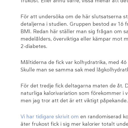
frukost. Eller ännu värre, vissa menar att d
För att undersöka om de här slutsatserna st
detaljerna i studien. Gruppen bestod av 16
BMI. Redan här ställer man sig frågan om s
medelålders, överviktiga eller kämpar mot 
2-diabetes.
Måltiderna de fick var kolhydratrika, med 46 
Skulle man se samma sak med lågkolhydratko
För det tredje fick deltagarna maten de åt. D
naturliga kalorivariation som förekommer i ve
men jag tror att det är ett viktigt påpekande.
Vi har tidigare skrivit om
en randomiserad ko
äter frukost fick i sig mer kalorier totalt u