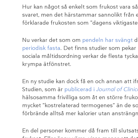
Hur kan något så enkelt som frukost vara så 
svaret, men det härstammar sannolikt från
förklarade frukosten som ”dagens viktigaste
Nu verkar det som om
pendeln har svängt
då
periodisk fasta
. Det finns studier som pekar
sociala måltidsordning verkar de flesta tycka
krympa ätfönstret.
En ny studie kan dock få en och annan att i
Studien, som är
publicerad i
Journal of Clin
hälsosamma frivilliga som åt en större fruk
mycket ”kostrelaterad termogenes” än de so
förbrände alltså mer kalorier utan ansträngn
En del personer kommer då fram till slutsat