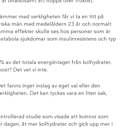
et är ohälsosamt att hoppa över frukost.
ämmer med verkligheten får vi ta en titt på
 friska män med medelåldern 23 år och normalt
amma effekter skulle ses hos personer som är
metabola sjukdomar som insulinresistens och typ
% av det totala energiintaget från kolhydrater.
st? Det vet vi inte.
et fanns inget inslag av eget val eller den
rkligheten. Det kan tyckas vara en liten sak,
ntrollerad studie som visade att kvinnor som
nder dagen, åt mer kolhydrater och gick upp mer i