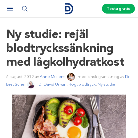
Testa gratis
Ny studie: rejäl
blodtryckssänkning
med lågkolhydratkost
6 augusti 2019
av
Anne Mullens
, medicinsk granskning av
Dr
Bret Scher
i
Dr David Unwin
,
Högt blodtryck
,
Ny studie