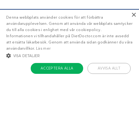
×
Denna webbplats använder cookies för att förbättra
användarupplevelsen. Genom att använda vår webbplats samtycker
du till alla cookies i enlighet med vår cookiepolicy.
Informationen vi tillhandahåller på DietDoctor.com är inte avsedd
att ersätta läkarbesök. Genom att använda sidan godkänner du våra
användarvillkor.
Läs mer
VISA DETALJER
ACCEPTERA ALLA
AVVISA ALLT
STRIKT NÖDVÄNDIGT
INRIKTNING
FUNKTIONER
OKLASSIFICERADE
Om Diet Doctor
Strikt nödvändigt
Inriktning
Funktioner
Jobba hos oss
Oklassificerade
Support
Teamet
Strikt nödvändiga kakor tillåter kärnwebbplatsfunktioner som